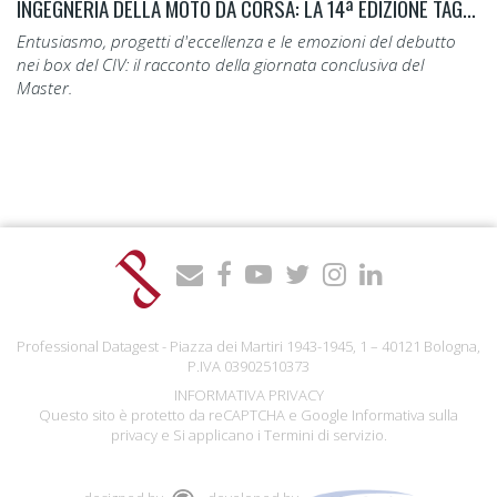
INGEGNERIA DELLA MOTO DA CORSA: LA 14ª EDIZIONE TAGLIA IL TRAGUARDO.
Entusiasmo, progetti d'eccellenza e le emozioni del debutto
nei box del CIV: il racconto della giornata conclusiva del
Master.
Professional Datagest - Piazza dei Martiri 1943-1945, 1 – 40121 Bologna,
P.IVA 03902510373
INFORMATIVA PRIVACY
Questo sito è protetto da reCAPTCHA e Google
Informativa sulla
privacy
e Si applicano i
Termini di servizio
.