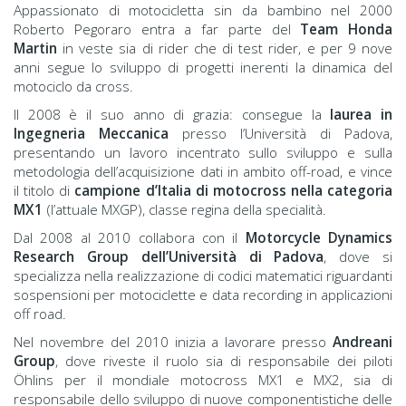
Appassionato di motocicletta sin da bambino nel 2000
Roberto Pegoraro entra a far parte del
Team Honda
Martin
in veste sia di rider che di test rider, e per 9 nove
anni segue lo sviluppo di progetti inerenti la dinamica del
motociclo da cross.
Il 2008 è il suo anno di grazia: consegue la
laurea in
Ingegneria Meccanica
presso l’Università di Padova,
presentando un lavoro incentrato sullo sviluppo e sulla
metodologia dell’acquisizione dati in ambito off-road, e vince
il titolo di
campione d’Italia di motocross nella categoria
MX1
(l’attuale MXGP), classe regina della specialità.
Dal 2008 al 2010 collabora con il
Motorcycle Dynamics
Research Group dell’Università di Padova
, dove si
specializza nella realizzazione di codici matematici riguardanti
sospensioni per motociclette e data recording in applicazioni
off road.
Nel novembre del 2010 inizia a lavorare presso
Andreani
Group
, dove riveste il ruolo sia di responsabile dei piloti
Öhlins per il mondiale motocross MX1 e MX2, sia di
responsabile dello sviluppo di nuove componentistiche delle