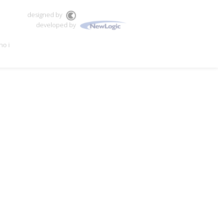
designed by
developed by
no i