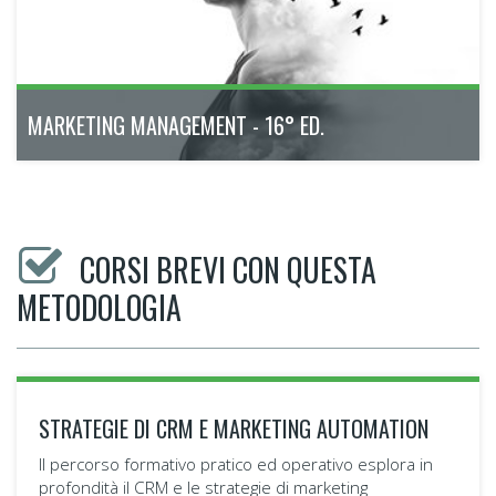
Scopri di più
MARKETING MANAGEMENT - 16° ED.
Percorso di formazione manageriale, modulare e in formula
CORSI BREVI CON QUESTA
weekend, ideato per i professionisti che vogliono investire su
METODOLOGIA
se stessi e sulla propria carriera.
settembre - dicembre 2026
122h
Verona
Scopri di più
STRATEGIE DI CRM E MARKETING AUTOMATION
Il percorso formativo pratico ed operativo esplora in
profondità il CRM e le strategie di marketing