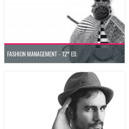
umano.
novembre 2026 - aprile 2027
200h
Bologna
Scopri di più
FASHION MANAGEMENT - 12° ED.
Il Master Executive modulare, dal taglio pratico e operativo,
che fornisce le competenze per ricoprire i ruoli più ricercati
del fashion business.
Da marzo 2026
200h
Bologna
Scopri di più