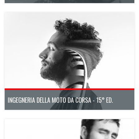
Un percorso formativo di alto profilo pensato per rispondere
alle sfide di un mercato in continua evoluzione.
ottobre 2026 - maggio 2027
300h
Bologna
Scopri di più
INGEGNERIA DELLA MOTO DA CORSA - 15° ED.
Il Master numero uno nel bike motorsport, che