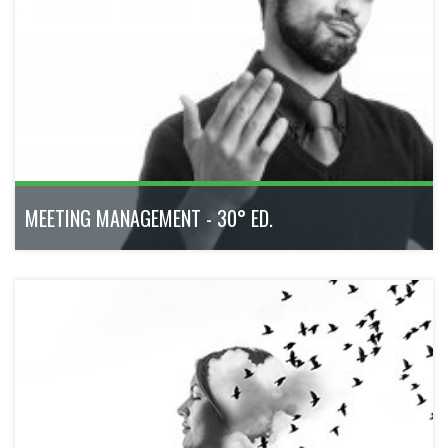
trasforma la passione per le due ruote in un reale futuro
professionale.
ottobre 2026 - maggio 2027
320h
Bologna
Scopri di più
MEETING MANAGEMENT - 30° ED.
Acquisisci le competenze e gli strumenti per diventare un
professionista dell'organizzazione eventi. Con il patrocinio
di Federcongressi&eventi, l'associazione più importante della
Meeting & Incentive Industry italiana.
ottobre 2026 - aprile 2027
180h
Bologna