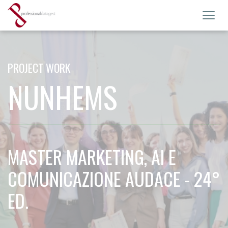
Toggl
navig
PROJECT WORK
NUNHEMS
MASTER MARKETING, AI E
COMUNICAZIONE AUDACE - 24°
ED.