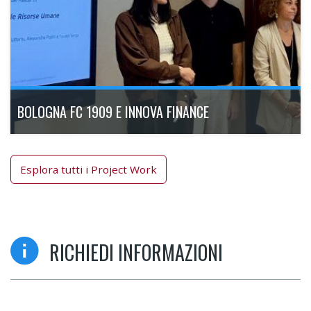
BOLOGNA FC 1909 E INNOVA FINANCE
Esplora tutti i Project Work
RICHIEDI INFORMAZIONI
Executive Master Gestione e Sviluppo Risorse Umane - 18°
Ed.
Scopri di più