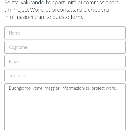
Se stai valutando l’opportunità di commissionare
un Project Work, puoi contattarci e chiederci
informazioni tramite questo form.
Nome
Cognome
Email
address
Telefono
Il
tuo
messaggio