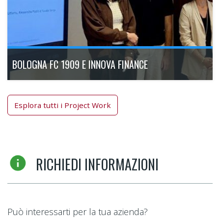
BOLOGNA FC 1909 E INNOVA FINANCE
Esplora tutti i Project Work
RICHIEDI INFORMAZIONI
Executive Master Gestione e Sviluppo Risorse Umane - 18°
Ed.
Scopri di più
Può interessarti per la tua azienda?