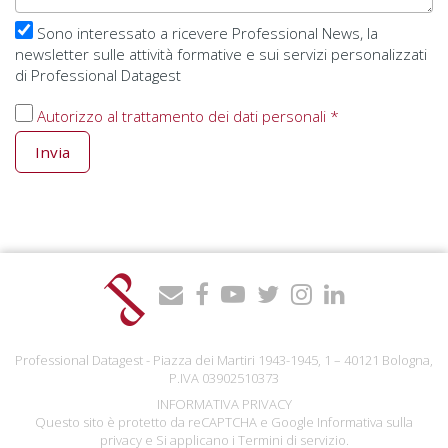
Sono interessato a ricevere Professional News, la
newsletter sulle attività formative e sui servizi personalizzati
di Professional Datagest
Autorizzo al trattamento dei dati personali *
Invia
Professional Datagest - Piazza dei Martiri 1943-1945, 1 – 40121 Bologna,
P.IVA 03902510373
INFORMATIVA PRIVACY
Questo sito è protetto da reCAPTCHA e Google
Informativa sulla
privacy
e Si applicano i
Termini di servizio
.