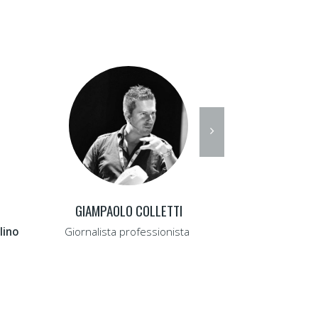
GIAMPAOLO COLLETTI
FABRIZIO
lino
Giornalista professionista
Caporedattore c
Lomb