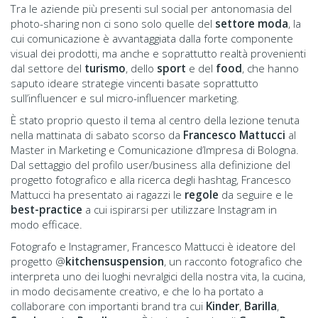
Tra le aziende più presenti sul social per antonomasia del
photo-sharing non ci sono solo quelle del
settore moda
, la
cui comunicazione è avvantaggiata dalla forte componente
visual dei prodotti, ma anche e soprattutto realtà provenienti
dal settore del
turismo
, dello
sport
e del
food
, che hanno
saputo ideare strategie vincenti basate soprattutto
sull’influencer e sul micro-influencer marketing.
È stato proprio questo il tema al centro della lezione tenuta
nella mattinata di sabato scorso da
Francesco Mattucci
al
Master in Marketing e Comunicazione d’Impresa di Bologna.
Dal settaggio del profilo user/business alla definizione del
progetto fotografico e alla ricerca degli hashtag, Francesco
Mattucci ha presentato ai ragazzi le
regole
da seguire e le
best-practice
a cui ispirarsi per utilizzare Instagram in
modo efficace.
Fotografo e Instagramer, Francesco Mattucci è ideatore del
progetto @
kitchensuspension
, un racconto fotografico che
interpreta uno dei luoghi nevralgici della nostra vita, la cucina,
in modo decisamente creativo, e che lo ha portato a
collaborare con importanti brand tra cui
Kinder
,
Barilla
,