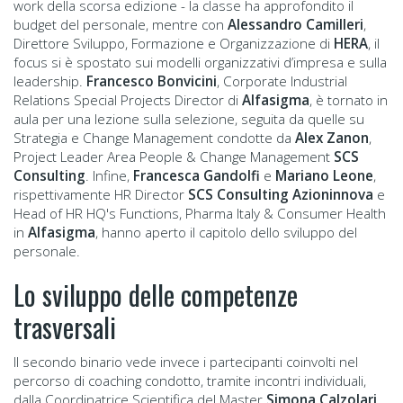
work della scorsa edizione - la classe ha approfondito il
budget del personale, mentre con
Alessandro Camilleri
,
Direttore Sviluppo, Formazione e Organizzazione di
HERA
, il
focus si è spostato sui modelli organizzativi d’impresa e sulla
leadership.
Francesco Bonvicini
, Corporate Industrial
Relations Special Projects Director di
Alfasigma
, è tornato in
aula per una lezione sulla selezione, seguita da quelle su
Strategia e Change Management condotte da
Alex Zanon
,
Project Leader Area People & Change Management
SCS
Consulting
. Infine,
Francesca Gandolfi
e
Mariano Leone
,
rispettivamente HR Director
SCS Consulting Azioninnova
e
Head of HR HQ's Functions, Pharma Italy & Consumer Health
in
Alfasigma
, hanno aperto il capitolo dello sviluppo del
personale.
Lo sviluppo delle competenze
trasversali
Il secondo binario vede invece i partecipanti coinvolti nel
percorso di coaching condotto, tramite incontri individuali,
dalla Coordinatrice Scientifica del Master
Simona Calzolari,