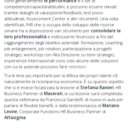
sono generalmente
le performance
e il set di
competenze/capacità/attitudini, e possono essere rilevati
tramite dialoghi di valutazione/feedback, test psico-
attitudinali, Assessment Center e altri strumenti. Una volta
identificati, l’HR che si occupa dello sviluppo delle risorse
umane ha a disposizione vari strumenti per
consolidare la
loro professionalità
e indirizzarne l’esercizio ai fini del
raggiungimento degli obiettivi aziendali: formazione, coaching,
job enlargement, job rotation, partecipazione a progetti
strategici, workshop con Alta Direzione su temi strategici,
esperienze internazionali sono solo alcune delle soluzioni
con cui le aziende possono fare
retention
.
Tra le leve più importanti per la difesa dei propri talenti c’è
naturalmente la ricompensa economica. È su questo aspetto
che si è invece focalizzata la lezione di
Stefania Ranieri
, HR
Business Partner di
Maserati
, la cui lezione sarà completata
questa settimana da Francesca Gandolfi, di nuovo in aula per
parlare di flexible benefit, e dalla testimonianza di
Mariano
Leone
, Corporate Functions HR Business Partner di
Alfasigma