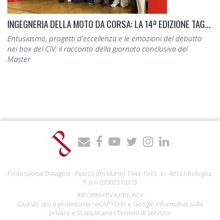
INGEGNERIA DELLA MOTO DA CORSA: LA 14ª EDIZIONE TAGLIA IL TRAGUARDO.
Entusiasmo, progetti d'eccellenza e le emozioni del debutto
nei box del CIV: il racconto della giornata conclusiva del
Master.
Professional Datagest - Piazza dei Martiri 1943-1945, 1 – 40121 Bologna,
P.IVA 03902510373
INFORMATIVA PRIVACY
Questo sito è protetto da reCAPTCHA e Google
Informativa sulla
privacy
e Si applicano i
Termini di servizio
.