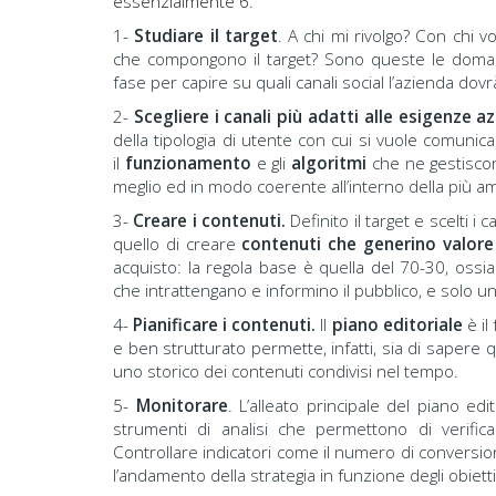
essenzialmente 6.
1-
Studiare il target
. A chi mi rivolgo? Con chi v
che compongono il target? Sono queste le doma
fase per capire su quali canali social l’azienda d
2-
Scegliere i canali più adatti alle esigenze az
della tipologia di utente con cui si vuole comunic
il
funzionamento
e gli
algoritmi
che ne gestiscon
meglio ed in modo coerente all’interno della più a
3-
Creare i contenuti.
Definito il target e scelti i c
quello di creare
contenuti che generino valore 
acquisto: la regola base è quella del 70-30, ossi
che intrattengano e informino il pubblico, e solo u
4-
Pianificare i contenuti.
Il
piano editoriale
è il
e ben strutturato permette, infatti, sia di sapere
uno storico dei contenuti condivisi nel tempo.
5-
Monitorare
. L’alleato principale del piano edit
strumenti di analisi che permettono di verificar
Controllare indicatori come il numero di conversio
l’andamento della strategia in funzione degli obiettiv