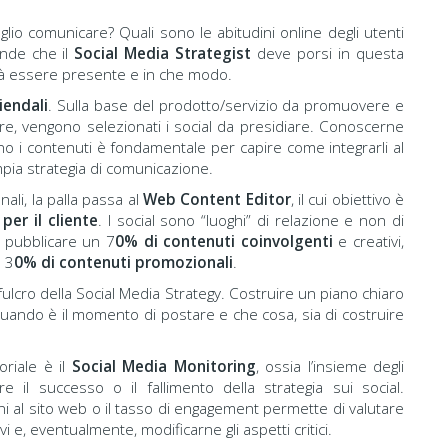
oglio comunicare? Quali sono le abitudini online degli utenti
nde che il
Social Media Strategist
deve porsi in questa
ovrà essere presente e in che modo.
iendali
. Sulla base del prodotto/servizio da promuovere e
are, vengono selezionati i social da presidiare. Conoscerne
o i contenuti è fondamentale per capire come integrarli al
mpia strategia di comunicazione.
anali, la palla passa al
Web Content Editor
, il cui obiettivo è
per il cliente
. I social sono “luoghi” di relazione e non di
a pubblicare un 7
0% di contenuti coinvolgenti
e creativi,
n 3
0% di contenuti promozionali
.
 fulcro della Social Media Strategy. Costruire un piano chiaro
 quando è il momento di postare e che cosa, sia di costruire
oriale è il
Social Media Monitoring
, ossia l’insieme degli
e il successo o il fallimento della strategia sui social.
ni al sito web o il tasso di engagement permette di valutare
i e, eventualmente, modificarne gli aspetti critici.