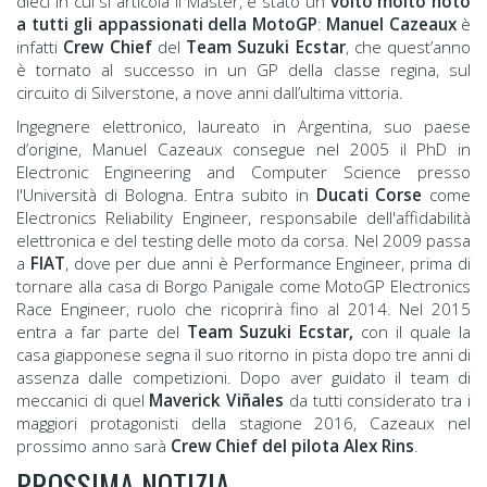
dieci in cui si articola il Master, è stato un
volto molto noto
a tutti gli appassionati della MotoGP
:
Manuel Cazeaux
è
infatti
Crew Chief
del
Team Suzuki Ecstar
, che quest’anno
è tornato al successo in un GP della classe regina, sul
circuito di Silverstone, a nove anni dall’ultima vittoria.
Ingegnere elettronico, laureato in Argentina, suo paese
d’origine, Manuel Cazeaux consegue nel 2005 il PhD in
Electronic Engineering and Computer Science presso
l'Università di Bologna. Entra subito in
Ducati Corse
come
Electronics Reliability Engineer, responsabile dell'affidabilità
elettronica e del testing delle moto da corsa. Nel 2009 passa
a
FIAT
, dove per due anni è Performance Engineer, prima di
tornare alla casa di Borgo Panigale come MotoGP Electronics
Race Engineer, ruolo che ricoprirà fino al 2014. Nel 2015
entra a far parte del
Team Suzuki Ecstar,
con il quale la
casa giapponese segna il suo ritorno in pista dopo tre anni di
assenza dalle competizioni. Dopo aver guidato il team di
meccanici di quel
Maverick Viñales
da tutti considerato tra i
maggiori protagonisti della stagione 2016, Cazeaux nel
prossimo anno sarà
Crew Chief del pilota Alex Rins
.
PROSSIMA NOTIZIA