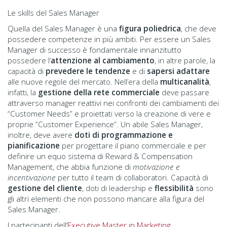
Le skills del Sales Manager
Quella del Sales Manager è una
figura poliedrica
, che deve
possedere competenze in più ambiti. Per essere un Sales
Manager di successo è fondamentale innanzitutto
possedere l’
attenzione al cambiamento
, in altre parole, la
capacità di
prevedere le tendenze
e di
sapersi adattare
alle nuove regole del mercato. Nell’era della
multicanalità
,
infatti, la
gestione della rete commerciale
deve passare
attraverso manager reattivi nei confronti dei cambiamenti dei
“Customer Needs” e proiettati verso la creazione di vere e
proprie “Customer Experience”. Un abile Sales Manager,
inoltre, deve avere
doti di programmazione e
pianificazione
per progettare il piano commerciale e per
definire un equo sistema di Reward & Compensation
Management, che abbia funzione di
motivazione e
incentivazione
per tutto il team di collaboratori. Capacità di
gestione del cliente
, doti di leadership e
flessibilità
sono
gli altri elementi che non possono mancare alla figura del
Sales Manager.
I partecipanti dell’
Executive Master in Marketing