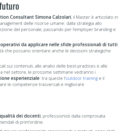
 futuro
ion Consultant Simona Calzolari
, il Master è articolato in
 management delle risorse umane: dalla strategia allo
elezione del personale, passando per l’employer branding e
operativi da applicare nelle sfide professionali di tutti
ità che possano orientare anche le decisioni strategiche
li sui contenuti, alle analisi delle best-practices e alle
dia nel settore, le prossime settimane vedranno i
zione esperienziale
: tra queste l’
outdoor training
e il
pare le competenze trasversali e migliorare
 qualità dei docenti
, professionisti dalla comprovata
iendali di prim’ordine.
di giovani professionisti appassionati e motivati, sono stati