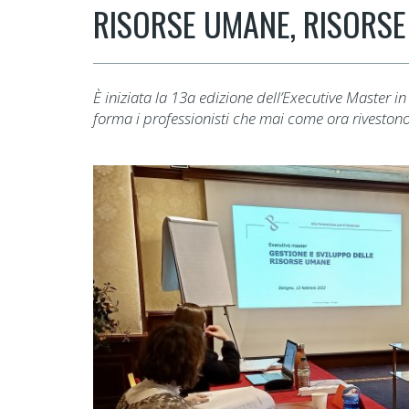
RISORSE UMANE, RISORS
È iniziata la 13a edizione dell’Executive Master i
forma i professionisti che mai come ora rivestono