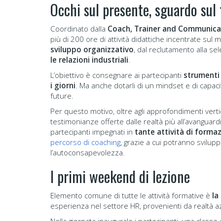
Occhi sul presente, sguardo sul
Coordinato dalla
Coach, Trainer and Communicat
più di 200 ore di attività didattiche incentrate sul
sviluppo organizzativo
, dal reclutamento alla s
le relazioni industriali
.
L’obiettivo è consegnare ai partecipanti
strumenti 
i giorni
. Ma anche dotarli di un mindset e di capac
future.
Per questo motivo, oltre agli approfondimenti vertica
testimonianze offerte dalle realtà più all’avanguar
partecipanti impegnati in
tante attività di forma
percorso di coaching
, grazie a cui potranno svilup
l’autoconsapevolezza.
I primi weekend di lezione
Elemento comune di tutte le attività formative è
la
esperienza nel settore HR, provenienti da realtà az
Nella giornata inaugurale i partecipanti, una classe 