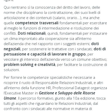
Qui rientrano sì la conoscenza del diritto del lavoro, delle
norme che disciplinano la contrattazione, dei suoi livelli di
articolazione e dei contenuti (salario, orario...), ma anche
quelle
competenze trasversali
fondamentali per esercitare
al meglio le funzioni di intermediazione e risoluzione dei
conflitti.
Doti relazionali
, quindi, fondamentali per instaurare
un clima improntato alla cooperazione sia all’interno
dell’azienda che nel rapporto con i soggetti esterni;
doti
negoziali
, per sostenere le trattative con i sindacati;
doti di
persuasione e capacità di lavorare in gruppo
, per
veicolare gli interessi dell’azienda verso un comune obiettivo;
problem solving e creatività
, per facilitare la costruzione di
soluzioni.
Per fornire le competenze specialistiche necessarie a
ricoprire il ruolo di Responsabile Relazioni Industriali, e altri
all’interno della funzione HR, Professional Datagest organizza
l’Executive Master in
Gestione e Sviluppo delle Risorse
Umane
. Il percorso formativo, giunto alla 10a edizione, tocca
tutti gli aspetti che riguardano le Relazioni Industriali, dal
confronto con i sindacati alle normative in materia di