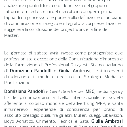
analizzare i punti di forza e di debolezza del gruppo e i
fattori interni ed esterni del mercato in cui opera: prima
tappa di un processo che porterà alla definizione di un piano
di comunicazione strategico e integrato la cui presentazione
suggellerà la conclusione del project work e la fine del
Master.
La giornata di sabato avrà invece come protagoniste due
professioniste d’eccezione della Comunicazione d’Impresa e
della formazione di Professional Datagest. Stiamo parlando
di
Domiziana Pandolfi
e
Giulia Ambrosi
, i cui interventi
chiuderanno il modulo dedicato a Strategia Media e
Pianificazione.
Domiziana Pandolfi
è
Client Director
per
MEC
, media agency
tra le più importanti a livello internazionale e società
afferente al colosso mondiale dell’advertising WPP, e vanta
innumerevoli esperienze di consulenza per brand di
assoluto prestigio quali, fra gli altri, Muller, Zuegg, Cibavision,
Lloyd Adriatico, Chimento, Tecnica e Bata.
Giulia Ambrosi
invece, oltre ad essere ex collega di Domiziana Pandolfi ed