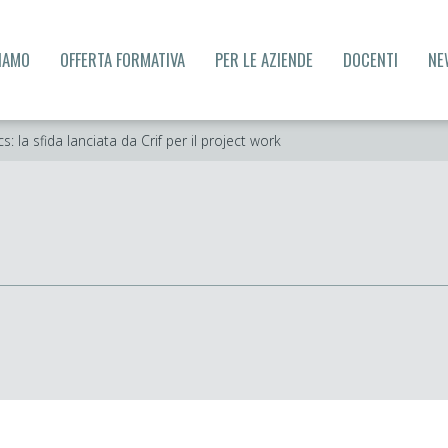
SIAMO
OFFERTA FORMATIVA
PER LE AZIENDE
DOCENTI
NE
 la sfida lanciata da Crif per il project work