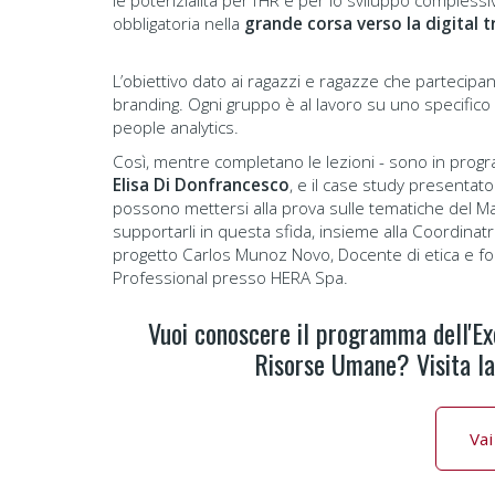
le potenzialità per l’HR e per lo sviluppo comples
obbligatoria nella
grande corsa verso la digital 
L’obiettivo dato ai ragazzi e ragazze che partecipa
branding. Ogni gruppo è al lavoro su uno specifico a
people analytics.
Così, mentre completano le lezioni - sono in prog
Elisa Di Donfrancesco
, e il case study presentat
possono mettersi alla prova sulle tematiche del Ma
supportarli in questa sfida, insieme alla Coordinatr
progetto Carlos Munoz Novo, Docente di etica e fo
Professional presso HERA Spa.
Vuoi conoscere il programma dell'Ex
Risorse Umane? Visita la 
Vai