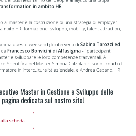
sivo del business fanno del people analytics una tappa
transformation in ambito HR
.
no al master è la costruzione di una strategia di employer
mbito HR: formazione, sviluppo, mobility, talent attraction,
ramma questo weekend gli interventi di
Sabina Tarozzi ed
o da
Francesco Bonvicini di Alfasigma
- i partecipanti
ster e sviluppare le loro competenze trasversali. A
ice Scientifica del Master Simona Calzolari ci sono i coach di
rmatore in interculturalità aziendale, e Andrea Capano, HR
ecutive Master in Gestione e Sviluppo delle
pagina dedicata sul nostro sito!
 alla scheda