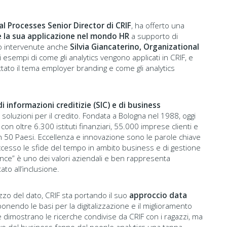
l Processes Senior Director di CRIF
, ha offerto una
e la sua applicazione nel mondo HR
a supporto di
no intervenute anche
Silvia Giancaterino, Organizational
i esempi di come gli analytics vengono applicati in CRIF, e
attato il tema employer branding e come gli analytics
di informazioni creditizie (SIC) e di business
 soluzioni per il credito. Fondata a Bologna nel 1988, oggi
, con oltre 6.300 istituti finanziari, 55.000 imprese clienti e
in 50 Paesi. Eccellenza e innovazione sono le parole chiave
ccesso le sfide del tempo in ambito business e di gestione
nce” è uno dei valori aziendali e ben rappresenta
ato all’inclusione.
izzo del dato, CRIF sta portando il suo
approccio data
nendo le basi per la digitalizzazione e il miglioramento
ome dimostrano le ricerche condivise da CRIF con i ragazzi, ma