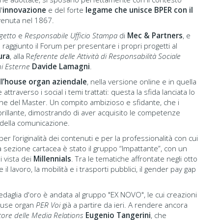
'
innovazione
e del forte
legame che unisce BPER con il
venuta nel 1867.
getto
e
Responsabile Ufficio Stampa
di
Mec & Partners
, e
o raggiunto il Forum per presentare i propri progetti al
ura
, alla R
eferente delle Attività di Responsabilità Sociale
i Esterne
Davide Lamagni
.
ell’house organ aziendale
, nella versione online e in quella
ttraverso i social i temi trattati: questa la sfida lanciata lo
ne del Master. Un compito ambizioso e sfidante, che i
brillante, dimostrando di aver acquisito le competenze
 della comunicazione.
 per l’originalità dei contenuti e per la professionalità con cui
r la sezione cartacea è stato il gruppo “Impattante”, con un
i vista dei
Millennials
. Tra le tematiche affrontate negli otto
e il lavoro, la mobilità e i trasporti pubblici, il gender pay gap
edaglia d'oro è andata al gruppo "EX NOVO", le cui creazioni
ouse organ
PER Voi
già a partire da ieri. A rendere ancora
tore delle Media Relations
Eugenio Tangerini
, che