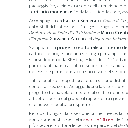
paesaggistico, a dimostrazione dell’attenzione per l
territorio modenese
fin dalla sua fondazione, av
Accompagnati da
Patrizia Semeraro
,
Coach di Pro
dallo Staff di Professional Datagest, i ragazzi hann
Direttore della Sede BPER di Modena
Marco Creat
d'Impresa
Giovanna Zacchi
e al
Referente Relazion
Sviluppare un
progetto editoriale
all’interno d
cartacea, e progettare una strategia per amplificare a
a
scorso febbraio da BPER agli Allievi della 12
edizio
partecipanti hanno accolto e superato in maniera 
necessarie per inserirsi con successo nel settore
Tutti e quattro i progetti presentati si sono distinti
sono stati realizzati. Ad aggiudicarsi la vittoria pe
progetto che ha voluto mettere al centro il punto d
articoli elaborati dal gruppo il rapporto tra i giovani 
e le nuove modalità di risparmio.
Per quanto riguarda la sezione online, invece, la m
sono state pubblicate nella
sezione "BFree"
dell’h
più speciale la vittoria le bellissime parole del
Diret