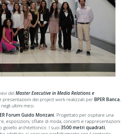
ievi del
Master Executive in Media Relations e
e presentazioni dei project work realizzati per
BPER Banca
,
 negli ultimi mesi.
ER Forum Guido Monzani
. Progettato per ospitare una
tre, esposizioni, sfilate di moda, concerti e rappresentazioni
 gioiello architettonico. I suoi
3500 metri quadrati
,
iche adottate, si sposano perfettamente con il contesto