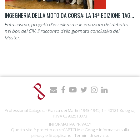
INGEGNERIA DELLA MOTO DA CORSA: LA 14ª EDIZIONE TAGLIA IL TRAGUARDO.
Entusiasmo, progetti d'eccellenza e le emozioni del debutto
nei box del CIV: il racconto della giornata conclusiva del
Master.
Professional Datagest - Piazza dei Martiri 1943-1945, 1 – 40121 Bologna,
P.IVA 03902510373
INFORMATIVA PRIVACY
Questo sito è protetto da reCAPTCHA e Google
Informativa sulla
privacy
e Si applicano i
Termini di servizio
.