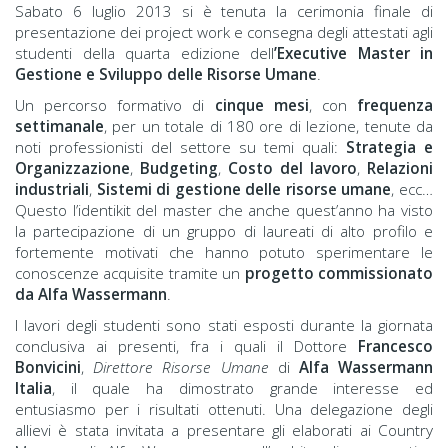
Sabato 6 luglio 2013 si è tenuta la cerimonia finale di
presentazione dei project work e consegna degli attestati agli
studenti della quarta edizione dell
’Executive Master in
Gestione e Sviluppo delle Risorse Umane
.
Un percorso formativo di
cinque mesi
, con
frequenza
settimanale
, per un totale di 180 ore di lezione, tenute da
noti professionisti del settore su temi quali:
Strategia e
Organizzazione
,
Budgeting
,
Costo del lavoro
,
Relazioni
industriali
,
Sistemi di gestione delle risorse umane
, ecc…
Questo l’identikit del master che anche quest’anno ha visto
la partecipazione di un gruppo di laureati di alto profilo e
fortemente motivati che hanno potuto sperimentare le
conoscenze acquisite tramite un
progetto commissionato
da Alfa Wassermann
.
I lavori degli studenti sono stati esposti durante la giornata
conclusiva ai presenti, fra i quali il Dottore
Francesco
Bonvicini
,
Direttore Risorse Umane
di
Alfa Wassermann
Italia
, il quale ha dimostrato grande interesse ed
entusiasmo per i risultati ottenuti. Una delegazione degli
allievi è stata invitata a presentare gli elaborati ai Country