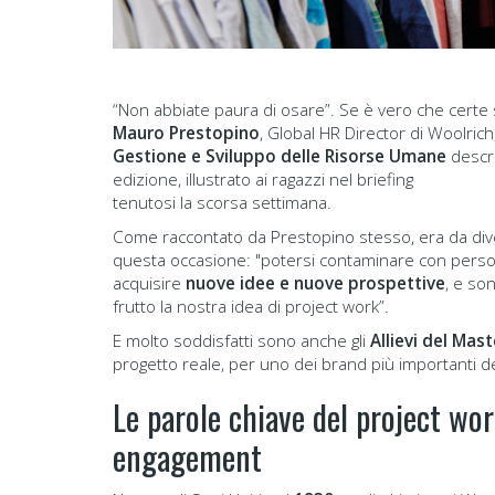
“Non abbiate paura di osare”. Se è vero che certe s
Mauro Prestopino
, Global HR Director di Woolrich, 
Gestione e Sviluppo delle Risorse Umane
descri
edizione, illustrato ai ragazzi nel briefing
tenutosi la scorsa settimana.
Come raccontato da Prestopino stesso, era da div
questa occasione: "potersi contaminare con persone
acquisire
nuove idee e nuove prospettive
, e so
frutto la nostra idea di project work”.
E molto soddisfatti sono anche gli
Allievi del Mast
progetto reale, per uno dei brand più importanti 
Le parole chiave del project wo
engagement