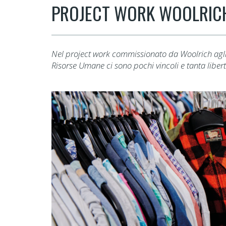
PROJECT WORK WOOLRICH:
Nel project work commissionato da Woolrich agli A
Risorse Umane ci sono pochi vincoli e tanta liber