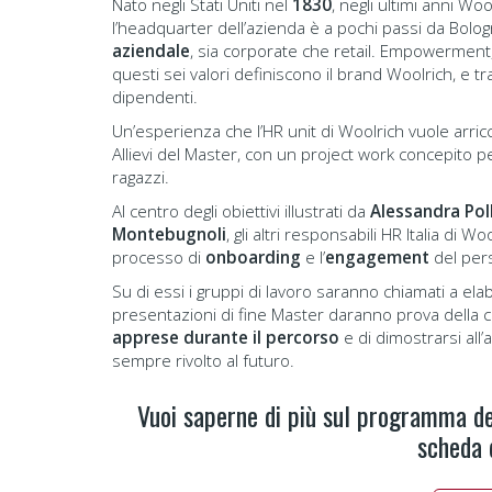
Nato negli Stati Uniti nel
1830
, negli ultimi anni Woo
l’headquarter dell’azienda è a pochi passi da Bolog
aziendale
, sia corporate che retail. Empowerment, 
questi sei valori definiscono il brand Woolrich, e t
dipendenti.
Un’esperienza che l’HR unit di Woolrich vuole arricch
Allievi del Master, con un project work concepito p
ragazzi.
Al centro degli obiettivi illustrati da
Alessandra Pol
Montebugnoli
, gli altri responsabili HR Italia di W
processo di
onboarding
e l’
engagement
del per
Su di essi i gruppi di lavoro saranno chiamati a ela
presentazioni di fine Master daranno prova della ca
apprese durante il percorso
e di dimostrarsi all’
sempre rivolto al futuro.
Vuoi saperne di più sul programma de
scheda d