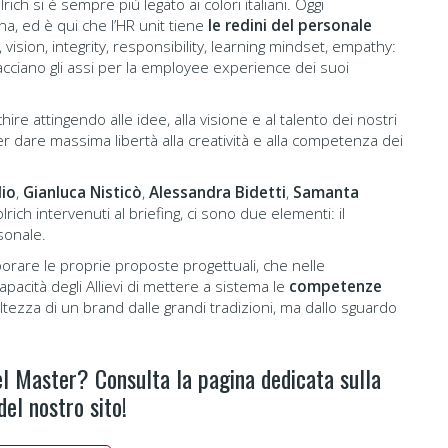
lrich si è sempre più legato ai colori italiani. Oggi
na, ed è qui che l’HR unit tiene
le redini del personale
vision, integrity, responsibility, learning mindset, empathy:
racciano gli assi per la employee experience dei suoi
ire attingendo alle idee, alla visione e al talento dei nostri
er dare massima libertà alla creatività e alla competenza dei
lio
,
Gianluca Nisticò
,
Alessandra Bidetti
,
Samanta
oolrich intervenuti al briefing, ci sono due elementi: il
sonale.
borare le proprie proposte progettuali, che nelle
pacità degli Allievi di mettere a sistema le
competenze
altezza di un brand dalle grandi tradizioni, ma dallo sguardo
l Master? Consulta la pagina dedicata sulla
el nostro sito!