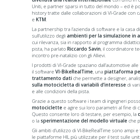
Uniti, e partner sparsi in tutto del mondo – ed è po
history tratte dalle collaborazioni di VI-Grade con 
e
KTM
.
La partnership tra l’azienda di software e la casa d
sull’utilizzo degli
ambienti per la simulazione in
cui rilevanza, sia in rapporto al programma didattic
pista, ha parlato
Riccardo Savin
, il coordinatore t
incontro pre-natalizio con gli Allievi.
I prodotti di VI-Grade spaziano dall’automotive alle f
il software
VI-BikeRealTime
, una
piattaforma per
trattamento dati
che permette a designer, analist
sulla motocicletta di variabili d’interesse
di vari
e alle condizioni della pista.
Grazie a questo software i team di ingegneri pos
motociclette
e agire sui loro parametri al fine d
Questo consente loro di testare, per esempio, la
o la
sperimentazione del modello virtuale
che pr
Gli ambiti d’utilizzo di VI-BikeRealTime sono ampi e
le piattaforme HIL più utilizzate per il test sulle un