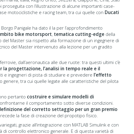
i proseguita con l’illustrazione di alcune importanti case-
case motociclistiche e racing team, tra cui quelle con
Ducati
i Borgo Panigale ha dato il la per l’approfondimento
 ambito bike motorsport
,
tematica cutting-edge
della
o del Master sia rispetto alla formazione di un ingegnere di
ecnico del Master intervenuto alla lezione per un gradito
errovie, dall’aeronautica alle due ruote: tra questi ultimi c’è
 la progettazione, l’analisi in tempo reale e il
i e ingegneri di pista di studiare e prevedere
l’effetto
o genere, tra cui quelle legate alle caratteristiche del pilota
sono pertanto
costruire e simulare modelli di
i confrontarne il comportamento sotto diverse condizioni.
definizione del corretto settaggio per un gran premio
ecede la fase di creazione del propotipo fisico.
 variegati, grazie all’integrazione con MATLAB Simulink e con
ità di controllo elettronico generale. E di questa varietà di