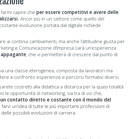
zazione
r farmi capire che
per essere competitivi e avere delle
lizzarsi
. Ancor più in un settore come quello del
ostante evoluzione portata dal digitale richiede
tare ai continui cambiamenti, ma anche l’attitudine giusta per
arketing e Comunicazione d’Impresa sarà un’esperienza
e appagante
, che vi permetterà di crescere dal punto di
 sia una classe eterogenea, composta da lavoratori ma
ere a confronto esperienze e percorsi formativi diversi.
rete costretti alla didattica a distanza per la quasi totalità
o le opportunità di networking, sia tra di voi che,
o
un contatto diretto e costante con il mondo del
farvi un’idea di tutte le più importanti professioni di
 delle possibili evoluzioni di carriera.