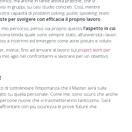
eorico, ma anche in tante attività pratiche, che vi
si in gruppi, su casi studio concreti. Così, mentre
ostre capacità di
problem solving
,
public speaking
,
team
ste per svolgere con efficacia il proprio lavoro
.
l mio percorso, penso sia proprio questo
l’aspetto in cui
sona timida quale sono sempre stato, all’università i lavori
ivo a inserirmi ed emergere come avrei potuto e voluto.
er, invece, fino ad arrivare al lavoro sul
project work
per
 mio agio nel confrontarmi e lavorare per un obiettivo
e
to di sottolineare l’importanza che il Master avrà sulla
tutto su quella personale. Come me, sono sicuro che anche
on persone nuove che vi trasmetteranno tantissimo. Sarà
affrontare con più sicurezza le prove future che