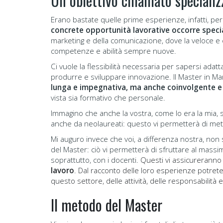
Un obiettivo chiamato specializ
Erano bastate quelle prime esperienze, infatti, pe
concrete opportunità lavorative occorre specia
marketing e della comunicazione, dove la veloce e c
competenze e abilità sempre nuove.
Ci vuole la flessibilità necessaria per sapersi adat
produrre e sviluppare innovazione. Il Master in M
lunga e impegnativa, ma anche coinvolgente 
vista sia formativo che personale.
Immagino che anche la vostra, come lo era la mia,
anche da neolaureati: questo vi permetterà di mett
Mi auguro invece che voi, a differenza nostra, non sa
del Master: ciò vi permetterà di sfruttare al massim
soprattutto, con i docenti.
Questi vi assicurerann
lavoro
. Dal racconto delle loro esperienze potrete 
questo settore, delle attività, delle responsabilità e
Il metodo del Master