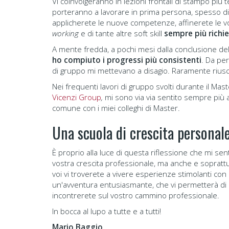
Vi coinvolgeranno in lezioni frontali di stampo più t
porteranno a lavorare in prima persona, spesso divi
applicherete le nuove competenze, affinerete le v
working
e di tante altre soft skill
sempre più richie
A mente fredda, a pochi mesi dalla conclusione de
ho compiuto i progressi più consistenti
. Da per
di gruppo mi mettevano a disagio. Raramente riusc
Nei frequenti lavori di gruppo svolti durante il Mast
Vicenzi Group
,
mi sono via via sentito sempre più a
comune con i miei colleghi di Master.
Una scuola di crescita personal
È proprio alla luce di questa riflessione che mi sen
vostra crescita professionale, ma anche e soprat
voi vi troverete a vivere esperienze stimolanti c
un'avventura entusiasmante, che vi permetterà di 
incontrerete sul vostro cammino professionale.
In bocca al lupo a tutte e a tutti!
Mario Baggio