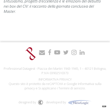
Entusiasmo, progetti d'eccellenza e le emozioni del debutto
nei box del CIV: il racconto della giornata conclusiva del
Master.
Professional Datagest - Piazza dei Martiri 1943-1945, 1 – 40121 Bologna,
P.IVA 03902510373
INFORMATIVA PRIVACY
Questo sito è protetto da reCAPTCHA e Google
Informativa sulla
privacy
e Si applicano i
Termini di servizio
.
designed by
developed by