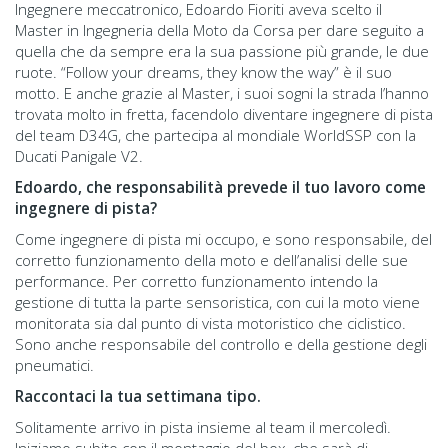
Ingegnere meccatronico, Edoardo Fioriti aveva scelto il
Master in Ingegneria della Moto da Corsa per dare seguito a
quella che da sempre era la sua passione più grande, le due
ruote. “Follow your dreams, they know the way” è il suo
motto. E anche grazie al Master, i suoi sogni la strada l’hanno
trovata molto in fretta, facendolo diventare ingegnere di pista
del team D34G, che partecipa al mondiale WorldSSP con la
Ducati Panigale V2.
Edoardo, che responsabilità prevede il tuo lavoro come
ingegnere di pista?
Come ingegnere di pista mi occupo, e sono responsabile, del
corretto funzionamento della moto e dell’analisi delle sue
performance. Per corretto funzionamento intendo la
gestione di tutta la parte sensoristica, con cui la moto viene
monitorata sia dal punto di vista motoristico che ciclistico.
Sono anche responsabile del controllo e della gestione degli
pneumatici.
Raccontaci la tua settimana tipo.
Solitamente arrivo in pista insieme al team il mercoledì.
Iniziamo subito con il montaggio del box, che sarà di