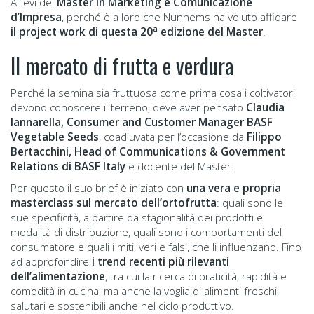
Allievi del
Master in Marketing e Comunicazione
d’Impresa
, perché è a loro che Nunhems ha voluto affidare
a
il project work di questa 20
edizione del Master
.
Il mercato di frutta e verdura
Perché la semina sia fruttuosa come prima cosa i coltivatori
devono conoscere il terreno, deve aver pensato
Claudia
Iannarella, Consumer and Customer Manager BASF
Vegetable Seeds
, coadiuvata per l’occasione da
Filippo
Bertacchini, Head of Communications & Government
Relations di BASF Italy
e docente del Master.
Per questo il suo brief è iniziato con
una vera e propria
masterclass sul mercato dell’ortofrutta
: quali sono le
sue specificità, a partire da stagionalità dei prodotti e
modalità di distribuzione, quali sono i comportamenti del
consumatore e quali i miti, veri e falsi, che li influenzano. Fino
ad approfondire
i trend recenti più rilevanti
dell’alimentazione
, tra cui la ricerca di praticità, rapidità e
comodità in cucina, ma anche la voglia di alimenti freschi,
salutari e sostenibili anche nel ciclo produttivo.