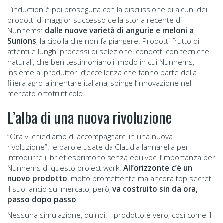
L’induction è poi proseguita con la discussione di alcuni dei
prodotti di maggior successo della storia recente di
Nunhems:
dalle nuove varietà di angurie e meloni a
Sunions
, la cipolla che non fa piangere. Prodotti frutto di
attenti e lunghi processi di selezione, condotti con tecniche
naturali, che ben testimoniano il modo in cui Nunhems,
insieme ai produttori d’eccellenza che fanno parte della
filiera agro-alimentare italiana, spinge l’innovazione nel
mercato ortofrutticolo.
L’alba di una nuova rivoluzione
“Ora vi chiediamo di accompagnarci in una nuova
rivoluzione”: le parole usate da Claudia Iannarella per
introdurre il brief esprimono senza equivoci l’importanza per
Nunhems di questo project work.
All’orizzonte c’è un
nuovo prodotto
, molto promettente ma ancora top secret.
Il suo lancio sul mercato, però,
va costruito sin da ora,
passo dopo passo
.
Nessuna simulazione, quindi. Il prodotto è vero, così come il