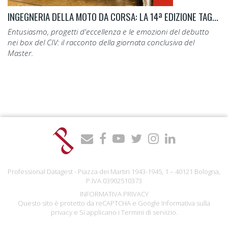
INGEGNERIA DELLA MOTO DA CORSA: LA 14ª EDIZIONE TAGLIA IL TRAGUARDO.
Entusiasmo, progetti d'eccellenza e le emozioni del debutto
nei box del CIV: il racconto della giornata conclusiva del
Master.
Professional Datagest - Piazza dei Martiri 1943-1945, 1 – 40121 Bologna,
P.IVA 03902510373
INFORMATIVA PRIVACY
Questo sito è protetto da reCAPTCHA e Google
Informativa sulla
privacy
e Si applicano i
Termini di servizio
.