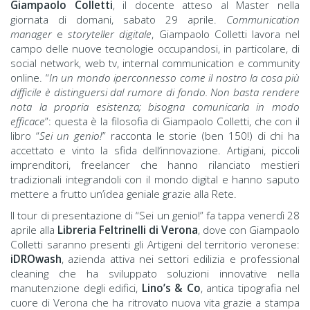
Giampaolo Colletti
, il docente atteso al Master nella
giornata di domani, sabato 29 aprile.
Communication
manager
e
storyteller digitale
, Giampaolo Colletti lavora nel
campo delle nuove tecnologie occupandosi, in particolare, di
social network, web tv, internal communication e community
online. “
In un mondo iperconnesso come il nostro la cosa più
difficile è distinguersi dal rumore di fondo. Non basta rendere
nota la propria esistenza; bisogna comunicarla in modo
efficace
”: questa è la filosofia di Giampaolo Colletti, che con il
libro “
Sei un genio!
” racconta le storie (ben 150!) di chi ha
accettato e vinto la sfida dell’innovazione. Artigiani, piccoli
imprenditori, freelancer che hanno rilanciato mestieri
tradizionali integrandoli con il mondo digital e hanno saputo
mettere a frutto un’idea geniale grazie alla Rete.
Il tour di presentazione di “Sei un genio!” fa tappa venerdì 28
aprile alla
Libreria Feltrinelli di Verona
, dove con Giampaolo
Colletti saranno presenti gli Artigeni del territorio veronese:
iDROwash
, azienda attiva nei settori edilizia e professional
cleaning che ha sviluppato soluzioni innovative nella
manutenzione degli edifici,
Lino’s & Co
, antica tipografia nel
cuore di Verona che ha ritrovato nuova vita grazie a stampa