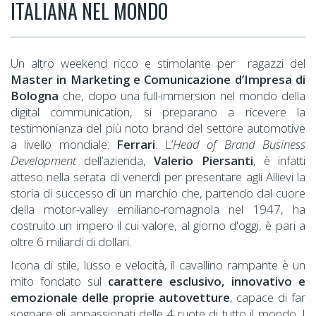
ITALIANA NEL MONDO
Un altro weekend ricco e stimolante per ragazzi del
Master in Marketing e Comunicazione d’Impresa di
Bologna
che, dopo una full-immersion nel mondo della
digital communication, si preparano a ricevere la
testimonianza del più noto brand del settore automotive
a livello mondiale:
Ferrari
. L’
Head of Brand Business
Development
dell’azienda,
Valerio Piersanti
, è infatti
atteso nella serata di venerdì per presentare agli Allievi la
storia di successo di un marchio che, partendo dal cuore
della motor-valley emiliano-romagnola nel 1947, ha
costruito un impero il cui valore, al giorno d'oggi, è pari a
oltre 6 miliardi di dollari.
Icona di stile, lusso e velocità, il cavallino rampante è un
mito fondato sul
carattere esclusivo, innovativo e
emozionale delle proprie autovetture
, capace di far
sognare gli appassionati delle 4 ruote di tutto il mondo. I