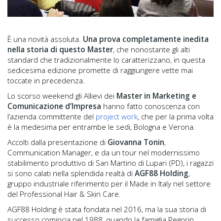
È una novità assoluta.
Una prova completamente inedita
nella storia di questo Master
, che nonostante gli alti
standard che tradizionalmente lo caratterizzano, in questa
sedicesima edizione promette di raggiungere vette mai
toccate in precedenza.
Lo scorso weekend gli Allievi dei
Master in Marketing e
Comunicazione d’Impresa
hanno fatto conoscenza con
l’azienda committente del
project work
, che per la prima volta
è la medesima per entrambe le sedi, Bologna e Verona.
Accolti dalla presentazione di
Giovanna Tonin
,
Communication Manager, e da un tour nel modernissimo
stabilimento produttivo di San Martino di Lupari (PD), i ragazzi
si sono calati nella splendida realtà di
AGF88 Holding
,
gruppo industriale riferimento per il Made in Italy nel settore
del Professional Hair & Skin Care.
AGF88 Holding è stata fondata nel 2016, ma la sua storia di
successo comincia nel 1988, quando la famiglia Pegorin