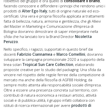
l’obiettivo del gruppo è ora quello di
consolidare il brand
,
facendo conoscere e diffondere i principi che rendono unici i
prodotti di
Alter Ego Italy
, tutti di origine naturale ed eco-
certificati. Una vera e propria filosofia applicata ai trattamenti
fatta di bellezza, natura, armonia e gentilezza, che gli Allievi
del Master in Marketing e Comunicazione d’Impresa di
Bologna dovranno dimostrare di saper interpretare nella
sfida che ha lanciato loro la Brand Director
Nicoletta
Peruzzo
.
Nello specifico, i ragazzi, supportati in questo brief dai
docenti
Fabrizio Ciannamea
e
Marco Comellini
, dovranno
sviluppare la campagna promozionale 2020 a supporto della
linea solari
Tropical Sun Care Collection
, elaborando
proposte creative per lo studio del packaging. Una sfida da
vincere nel rispetto delle regole ferree della competizione di
mercato ma anche della filosofia di AGF88 Holding, da
sempre molto attenta alla responsabilità sociale d’impresa.
Oltre a essere una presenza concreta sul territorio, con
contributi di natura economica a restauri artistici, attività
sociali e di pubblica utilità, il gruppo infatti collabora con
istituti di ricerca internazionali per avere
prodotti di