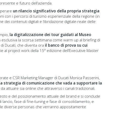
 presente e futuro dell’azienda.
 operare
un rilancio significativo della propria strategia
i con i percorsi di turismo esperienziale della regione (in
ne dei contenuti digitali e l’ibridazione digitale-reale delle
empio,
la digitalizzazione dei tour guidati al Museo
in esclusiva la scorsa settimana come warm up al briefing di
di Ducati, che diventa ora
il banco di prova su cui
a
ie al project work della 15
edizione dell’Executive Master
porate e CSR Marketing Manager di Ducati Monica Passerini,
na strategia di comunicazione che vada a supportare la
 da attuare sia online che attraverso i canali tradizionali.
ntesto e del posizionamento attuale del brand e si conclude
di lancio, fase di fine-tuning e fase di consolidamento, e
lle diverse personas che verranno appositamente