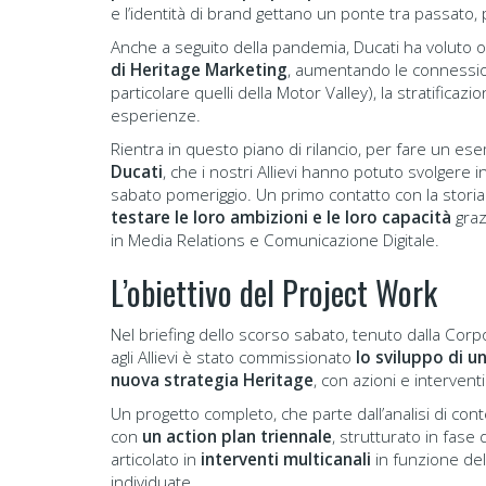
e l’identità di brand gettano un ponte tra passato,
Anche a seguito della pandemia, Ducati ha voluto
di Heritage Marketing
, aumentando le connession
particolare quelli della Motor Valley), la stratificazio
esperienze.
Rientra in questo piano di rilancio, per fare un es
Ducati
, che i nostri Allievi hanno potuto svolgere 
sabato pomeriggio. Un primo contatto con la storia 
testare le loro ambizioni e le loro capacità
graz
in Media Relations e Comunicazione Digitale.
L’obiettivo del Project Work
Nel briefing dello scorso sabato, tenuto dalla Cor
agli Allievi è stato commissionato
lo sviluppo di u
nuova strategia Heritage
, con azioni e interventi
Un progetto completo, che parte dall’analisi di co
con
un action plan triennale
, strutturato in fase 
articolato in
interventi multicanali
in funzione de
individuate.