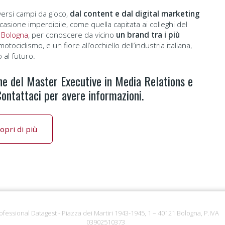
versi campi da gioco,
dal content e dal digital marketing
casione imperdibile, come quella capitata ai colleghi del
 Bologna
, per conoscere da vicino
un brand tra i più
otociclismo, e un fiore all’occhiello dell’industria italiana,
 al futuro.
ne del Master Executive in Media Relations e
ontattaci per avere informazioni.
opri di più
ofessional Datagest - Piazza dei Martiri 1943-1945, 1 – 40121 Bologna, P.IVA
03902510373