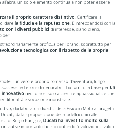
 all’altra, un solo elemento continua a non poter essere
rzare il proprio carattere distintivo
. Certificare la
solidare
la fiducia e la reputazione
. E intrecciandosi con la
o con i diversi pubblici
di interesse, siano clienti,
older.
 straordinariamente proficua per i brand, soprattutto per
evoluzione tecnologica con il rispetto della propria
ipetibile - un vero e proprio romanzo d’avventura, lungo
e, successi ed eroi indimenticabili - ha fornito la base per
un
 innovativo
rivolto non solo a clienti e appassionati, e che
enditorialità e vocazione industriale.
tivo; dai laboratori didattici della Fisica in Moto ai progetti
ucati; dalla riproposizione dei modelli iconici alle
oria di Borgo Panigale,
Ducati ha investito molto sulla
on iniziative importanti che raccontando l’evoluzione, i valori