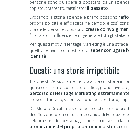
persone sono più libere di spostarsi da un’azienda
copiato, trasferito, falsificato:
il passato
.
Evocando la storia aziende e brand possono
raffo
propria solidità e affidabilità nel tempo, e così con
vita delle persone, possono
creare coinvolgiment
finanziatori, influencer e in generale tutti gli stakeh
Per questi motivi l’Heritage Marketing è una strada
quelli che hanno dimostrato di
saper coniugare l’
identità
.
Ducati: una storia irripetibile
Tra questi c’è sicuramente Ducati, la cui storia irr
quasi cent’anni e costellato di sfide, grandi rivincit
percorso di Heritage Marketing estremamente
mescola turismo, valorizzazione del territorio, impr
Dal Museo Ducati alle visite dello stabilimento produt
di diffusione della cultura meccanica di Fondazione D
celebrazioni dei personaggi che hanno scritto la st
promozione del proprio patrimonio storico
, c