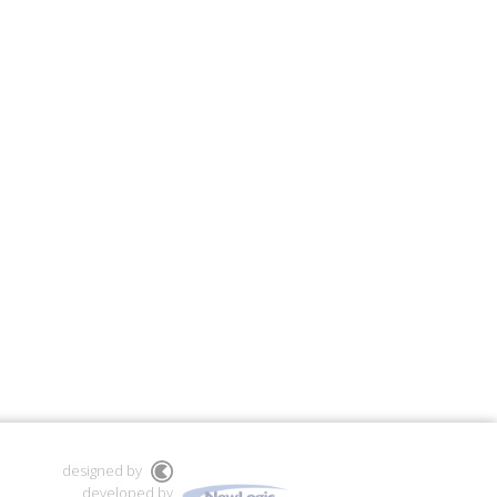
designed by
developed by