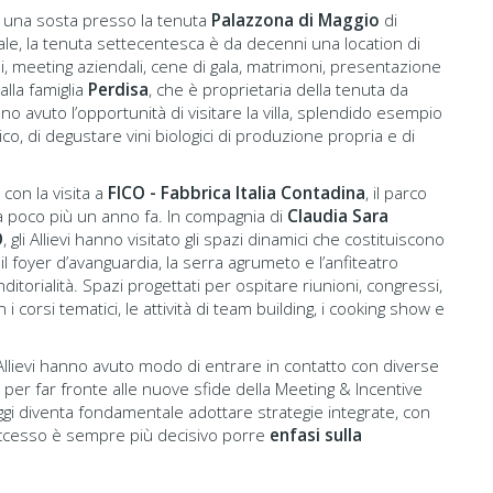
ppo una sosta presso la tenuta
Palazzona di Maggio
di
le, la tenuta settecentesca è da decenni una location di
i, meeting aziendali, cene di gala, matrimoni, presentazione
alla famiglia
Perdisa
, che è proprietaria della tenuta da
no avuto l’opportunità di visitare la villa, splendido esempio
o, di degustare vini biologici di produzione propria e di
 con la visita a
FICO - Fabbrica Italia Contadina
, il parco
 poco più un anno fa. In compagnia di
Claudia Sara
O
, gli Allievi hanno visitato gli spazi dinamici che costituiscono
l foyer d’avanguardia, la serra agrumeto e l’anfiteatro
itorialità. Spazi progettati per ospitare riunioni, congressi,
i corsi tematici, le attività di team building, i cooking show e
li Allievi hanno avuto modo di entrare in contatto con diverse
i per far fronte alle nuove sfide della Meeting & Incentive
oggi diventa fondamentale adottare strategie integrate, con
uccesso è sempre più decisivo porre
enfasi sulla