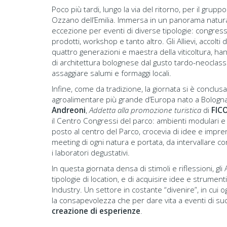
Poco più tardi, lungo la via del ritorno, per il gru
Ozzano dell’Emilia. Immersa in un panorama natura
eccezione per eventi di diverse tipologie: congress
prodotti, workshop e tanto altro. Gli Allievi, accolti d
quattro generazioni e maestra della viticoltura, han
di architettura bolognese dal gusto tardo-neoclassic
assaggiare salumi e formaggi locali.
Infine, come da tradizione, la giornata si è conclusa
agroalimentare più grande d’Europa nato a Bologna
Andreoni
,
Addetta alla promozione turistica
di
FIC
il Centro Congressi del parco: ambienti modulari e i
posto al centro del Parco, crocevia di idee e imprend
meeting di ogni natura e portata, da intervallare con 
i laboratori degustativi.
In questa giornata densa di stimoli e riflessioni, g
tipologie di location, e di acquisire idee e strument
Industry. Un settore in costante “divenire”, in cui 
la consapevolezza che per dare vita a eventi di s
creazione di esperienze
.