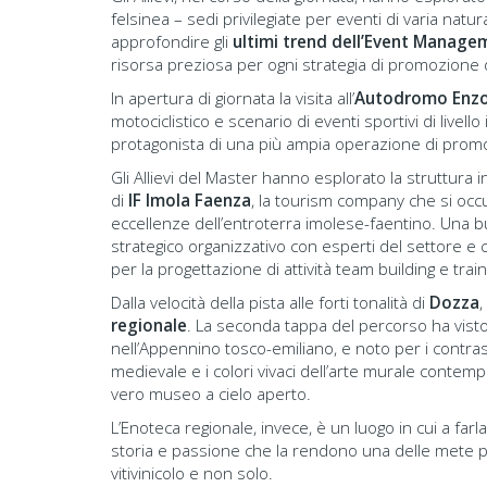
felsinea – sedi privilegiate per eventi di varia natur
approfondire gli
ultimi trend dell’Event Manage
risorsa preziosa per ogni strategia di promozione d
In apertura di giornata la visita all’
Autodromo Enzo 
motociclistico e scenario di eventi sportivi di livell
protagonista di una più ampia operazione di promoz
Gli Allievi del Master hanno esplorato la struttura
di
IF Imola Faenza
, la tourism company che si occup
eccellenze dell’entroterra imolese-faentino. Una b
strategico organizzativo con esperti del settore e
per la progettazione di attività team building e train
Dalla velocità della pista alle forti tonalità di
Dozza
,
regionale
. La seconda tappa del percorso ha visto 
nell’Appennino tosco-emiliano, e noto per i contrast
medievale e i colori vivaci dell’arte murale contem
vero museo a cielo aperto.
L’Enoteca regionale, invece, è un luogo in cui a farl
storia e passione che la rendono una delle mete p
vitivinicolo e non solo.