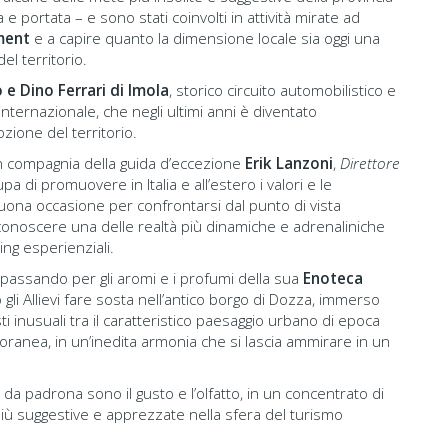
a e portata – e sono stati coinvolti in attività mirate ad
ment
e a capire quanto la dimensione locale sia oggi una
el territorio.
e Dino Ferrari di Imola
, storico circuito automobilistico e
o internazionale, che negli ultimi anni è diventato
ione del territorio.
 in compagnia della guida d’eccezione
Erik Lanzoni
,
Direttore
a di promuovere in Italia e all’estero i valori e le
uona occasione per confrontarsi dal punto di vista
 conoscere una delle realtà più dinamiche e adrenaliniche
ing esperienziali.
 passando per gli aromi e i profumi della sua
Enoteca
gli Allievi fare sosta nell’antico borgo di Dozza, immerso
i inusuali tra il caratteristico paesaggio urbano di epoca
poranea, in un’inedita armonia che si lascia ammirare in un
a da padrona sono il gusto e l’olfatto, in un concentrato di
iù suggestive e apprezzate nella sfera del turismo