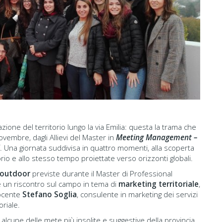
zione del territorio lungo la via Emilia: questa la trama che
ovembre, dagli Allievi del Master in
Meeting Management –
. Una giornata suddivisa in quattro momenti, alla scoperta
orio e allo stesso tempo proiettate verso orizzonti globali.
 outdoor
previste durante il Master di Professional
ere un riscontro sul campo in tema di
marketing territoriale
,
docente
Stefano Soglia
, consulente in marketing dei servizi
oriale.
o alcune delle mete più insolite e suggestive della provincia