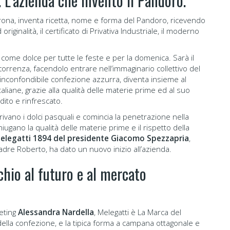
 L’azienda che inventò il Pandoro.
erona, inventa ricetta, nome e forma del Pandoro, ricevendo
riginalità, il certificato di Privativa Industriale, il moderno
come dolce per tutte le feste e per la domenica. Sarà il
orrenza, facendolo entrare nell’immaginario collettivo del
a inconfondibile confezione azzurra, diventa insieme al
aliane, grazie alla qualità delle materie prime ed al suo
ito e rinfrescato.
rivano i dolci pasquali e comincia la penetrazione nella
gano la qualità delle materie prime e il rispetto della
Melegatti 1894 del presidente Giacomo Spezzapria
,
adre Roberto, ha dato un nuovo inizio all’azienda.
chio al futuro e al mercato
keting
Alessandra Nardella
, Melegatti è La Marca del
della confezione, e la tipica forma a campana ottagonale e