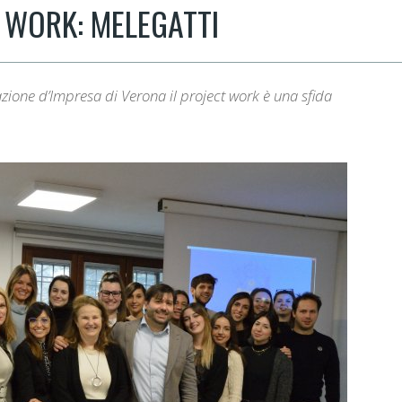
 WORK: MELEGATTI
azione d’Impresa di Verona il project work è una sfida