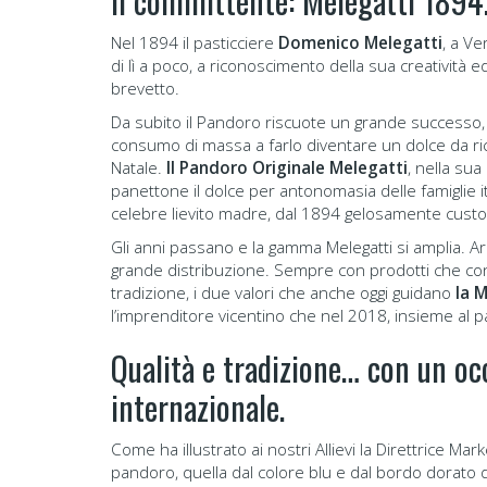
Il committente: Melegatti 1894.
Nel 1894 il pasticciere
Domenico Melegatti
, a V
di lì a poco, a riconoscimento della sua creatività ed o
brevetto.
Da subito il Pandoro riscuote un grande successo, 
consumo di massa a farlo diventare un dolce da ric
Natale.
Il Pandoro Originale Melegatti
, nella su
panettone il dolce per antonomasia delle famiglie it
celebre lievito madre, dal 1894 gelosamente custod
Gli anni passano e la gamma Melegatti si amplia. Ar
grande distribuzione. Sempre con prodotti che coniu
tradizione, i due valori che anche oggi guidano
la 
l’imprenditore vicentino che nel 2018, insieme al p
Qualità e tradizione… con un oc
internazionale.
Come ha illustrato ai nostri Allievi la Direttrice Mar
pandoro, quella dal colore blu e dal bordo dorato 