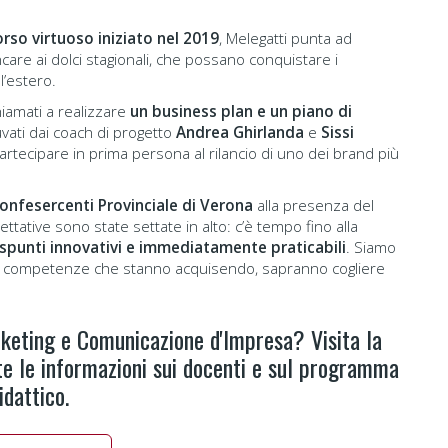
orso virtuoso iniziato nel 2019
, Melegatti punta ad
care ai dolci stagionali, che possano conquistare i
l’estero.
hiamati a realizzare
un business plan e un piano di
uvati dai coach di progetto
Andrea Ghirlanda
e
Sissi
i partecipare in prima persona al rilancio di uno dei brand più
onfesercenti Provinciale di Verona
alla presenza del
pettative sono state settate in alto: c’è tempo fino alla
 spunti innovativi e immediatamente praticabili
. Siamo
 alle competenze che stanno acquisendo, sapranno cogliere
rketing e Comunicazione d'Impresa? Visita la
te le informazioni sui docenti e sul programma
idattico.