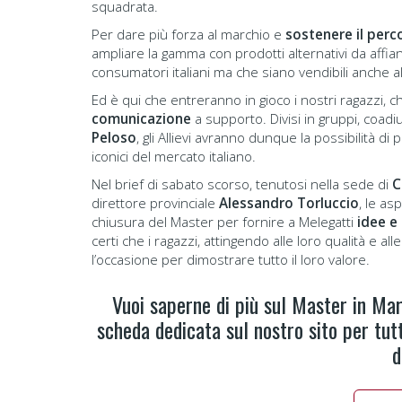
squadrata.
Per dare più forza al marchio e
sostenere il perc
ampliare la gamma con prodotti alternativi da affian
consumatori italiani ma che siano vendibili anche al
Ed è qui che entreranno in gioco i nostri ragazzi, c
comunicazione
a supporto. Divisi in gruppi, coadi
Peloso
, gli Allievi avranno dunque la possibilità d
iconici del mercato italiano.
Nel brief di sabato scorso, tenutosi nella sede di
C
direttore provinciale
Alessandro Torluccio
, le as
chiusura del Master per fornire a Melegatti
idee e
certi che i ragazzi, attingendo alle loro qualità e
l’occasione per dimostrare tutto il loro valore.
Vuoi saperne di più sul Master in Ma
scheda dedicata sul nostro sito per tut
d