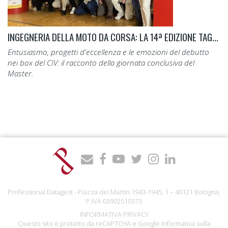
INGEGNERIA DELLA MOTO DA CORSA: LA 14ª EDIZIONE TAGLIA IL TRAGUARDO.
Entusiasmo, progetti d'eccellenza e le emozioni del debutto
nei box del CIV: il racconto della giornata conclusiva del
Master.
Professional Datagest - Piazza dei Martiri 1943-1945, 1 – 40121 Bologna,
P.IVA 03902510373
INFORMATIVA PRIVACY
Questo sito è protetto da reCAPTCHA e Google
Informativa sulla