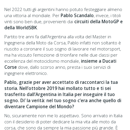
Nel 2022 tutti gli argentini hanno potuto festeggiare almeno
una vittoria al mondiale. Per
Pablo Scandalo
, invece, i titoli
vinti sono ben due, provenienti dai
circuiti della MotoGP e
della WorldSBK
.
Partito tre anni fa dall’Argentina alla volta del Master in
Ingegneria della Moto da Corsa, Pablo infatti non soltanto è
riuscito a coronare il suo sogno di lavorare nel motorsport,
ma ha vissuto l’emozione di trionfare nelle due classi per
eccellenza del motociclismo mondiale,
insieme a Ducati
Corse
dove, dallo scorso anno, presta i suoi servizi di
ingegnere elettronico.
Pablo, grazie per aver accettato di raccontarci la tua
storia. Nell’ottobre 2019 hai mollato tutto e ti sei
trasferito dall’Argentina in Italia per inseguire il tuo
sogno. Di’ la verità: nel tuo sogno c’era anche quello di
diventare Campione del Mondo?
No, sicuramente non me lo aspettavo. Sono arrivato in Italia
con il desiderio di poter dedicare la mia vita alle moto da
corsa, che sono da sempre la mia passione più grande. È