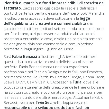
identità di marchio e fonti imprescindibili di crescita del
fatturato
. L’accessorio oggi detta le regole e definisce il
punto di partenza per la creazione dell’intero look. Ma anche
la collezione di accessori deve sottostare alla
legge
dell'equilibrio tra creatività e commerciabilità
che
caratterizza tutti i prodotti del settore moda: alcuni nascono
per fare brand, altri per essere venduti e altri ancora si
prestano a entrambe le cose, e solo una completa armonia
tra designers, divisione commerciale e comunicazione
permette di raggiungere il giusto equilibrio.
Sarà
Fabio Benassi
a illustrare agli Allievi come ottenere
questo risultato e arrivare così a definire la collezione
perfetta. Fabio Benassi vanta una ricca esperienza
professionale nel Fashion Design e nello Sviluppo Prodotto,
per marchi come De Vecchi by Hamilton Hodge, Donna Karan,
Loewe, DKNY, Calvin Klein, CK Accessori e
Furla
, dove si è
occupato direttamente della creazione delle linee di borse e
ha strutturato, creato e coordinato un team di persone per
la messa a punto delle altre merceologie. Attualmente Fabio
Benassi lavora per
Twin Set
, nella doppia veste di
responsabile dello sviluppo prodotto e fashion