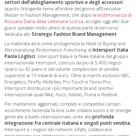
settori dell’abbigliamento sportivo e degli accessori
:
questo l’intrigante tema all’ordine del giorno all’Executive
Master in Fashion Management, che dopo
la testimonianza di
Rossana Diana della settimana scorsa
, accoglie oggi altri due
guest speaker molto attesi di questa parte di percorso
dedicata allo
Strategic Fashion Brand Management
.
La mattinata avrà come protagonista la
Head of Buying and
Merchandising Performance Franchising
di
Intersport Italia
Paola Loglisci
. Intersport Italia è la filiale italiana del gruppo
internazionale Intersport, colosso da più di 5,400 negozi
sparsi su 42 paesi e dal volume complessivo di vendite
superiore ai 10 miliardi di euro. Oltre ai marchi esclusivi ABC,
Energetics, FireFly, McKinley, Pro Touch e Tecno Pro,
Intersport distribuisce i più importanti brand sportivi
internazionali quali Nike, Asics, Adidas, Puma e Reebok.
Per mantenere aggiornati, completi e competitivi i propri
assortimenti l’azienda fa leva sulle collaborazioni e le sinergie
generate a livello internazionale, unite alla
profonda
integrazione fra centrale italiana e singoli punti vendita
.
Intersport e i negozi del network, infatti, collaborano
giornalmente per ottimizzare i processi, comprimere i centri