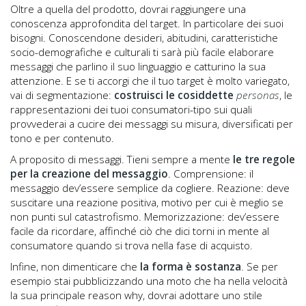
Oltre a quella del prodotto, dovrai raggiungere una
conoscenza approfondita del target. In particolare dei suoi
bisogni. Conoscendone desideri, abitudini, caratteristiche
socio-demografiche e culturali ti sarà più facile elaborare
messaggi che parlino il suo linguaggio e catturino la sua
attenzione. E se ti accorgi che il tuo target è molto variegato,
vai di segmentazione:
costruisci le cosiddette
personas
, le
rappresentazioni dei tuoi consumatori-tipo sui quali
provvederai a cucire dei messaggi su misura, diversificati per
tono e per contenuto.
A proposito di messaggi. Tieni sempre a mente
le tre regole
per la creazione del messaggio
. Comprensione: il
messaggio dev’essere semplice da cogliere. Reazione: deve
suscitare una reazione positiva, motivo per cui è meglio se
non punti sul catastrofismo. Memorizzazione: dev’essere
facile da ricordare, affinché ciò che dici torni in mente al
consumatore quando si trova nella fase di acquisto.
Infine, non dimenticare che
la forma è sostanza
. Se per
esempio stai pubblicizzando una moto che ha nella velocità
la sua principale reason why, dovrai adottare uno stile