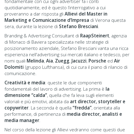
fondamentale con cui ogni advertiser fa i conti
quotidianamente, ed è questo l’interrogativo a cui
proveranno a dar risposta gli
Allievi del Master in
Marketing e Comunicazione d’Impresa
di Verona questa
sera, durante la lezione di
Stefano Bresciani
.
Branding & Advertising Consultant di
RaapSteinert
, agenzia
di Monaco di Baviera specializzata nelle strategie di
posizionamento aziendale, Stefano Bresciani vanta una ricca
esperienza nell'advertising sui mercati italiano e tedesco, per
nomi quali
Melinda
,
Aia
,
Zuegg
,
Jacuzzi
,
Porsche
ed
Air
Dolomiti
(gruppo Lufthansa), di cui cura il piano di rilancio di
comunicazione.
Creatività e media
: queste le due componenti
fondamentali del lavoro di advertising. La prima è
la
dimensione “calda”
, quella che fa leva sugli elementi
valoriali e più emotivi, abitata da
art director, storyteller e
copywriter
. La seconda è quella
“fredda”
, orientata alla
performance, di pertinenza di
media director, analisti e
media manager
.
Nel corso della lezione gli Allievi vedranno come questi due