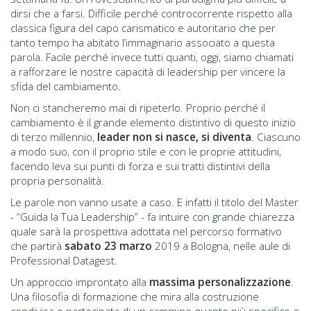
dirsi che a farsi. Difficile perché controcorrente rispetto alla
classica figura del capo carismatico e autoritario che per
tanto tempo ha abitato l’immaginario associato a questa
parola. Facile perché invece tutti quanti, oggi, siamo chiamati
a rafforzare le nostre capacità di leadership per vincere la
sfida del cambiamento.
Non ci stancheremo mai di ripeterlo. Proprio perché il
cambiamento è il grande elemento distintivo di questo inizio
di terzo millennio,
leader non si nasce, si diventa
. Ciascuno
a modo suo, con il proprio stile e con le proprie attitudini,
facendo leva sui punti di forza e sui tratti distintivi della
propria personalità.
Le parole non vanno usate a caso. E infatti il titolo del Master
- “Guida la Tua Leadership” - fa intuire con grande chiarezza
quale sarà la prospettiva adottata nel percorso formativo
che partirà
sabato 23 marzo
2019 a Bologna, nelle aule di
Professional Datagest.
Un approccio improntato alla
massima personalizzazione
.
Una filosofia di formazione che mira alla costruzione