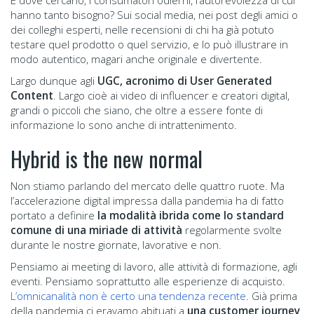
E dove cercano, i consumatori odierni, l’autorevolezza di cui
hanno tanto bisogno? Sui social media, nei post degli amici o
dei colleghi esperti, nelle recensioni di chi ha già potuto
testare quel prodotto o quel servizio, e lo può illustrare in
modo autentico, magari anche originale e divertente.
Largo dunque agli
UGC, acronimo di User Generated
Content
. Largo cioè ai video di influencer e creatori digital,
grandi o piccoli che siano, che oltre a essere fonte di
informazione lo sono anche di intrattenimento.
Hybrid is the new normal
Non stiamo parlando del mercato delle quattro ruote. Ma
l’accelerazione digital impressa dalla pandemia ha di fatto
portato a definire
la modalità ibrida come lo standard
comune di una miriade di attività
regolarmente svolte
durante le nostre giornate, lavorative e non.
Pensiamo ai meeting di lavoro, alle attività di formazione, agli
eventi. Pensiamo soprattutto alle esperienze di acquisto.
L’omnicanalità non è certo una tendenza recente
. Già prima
della pandemia ci eravamo abituati a
una customer journey