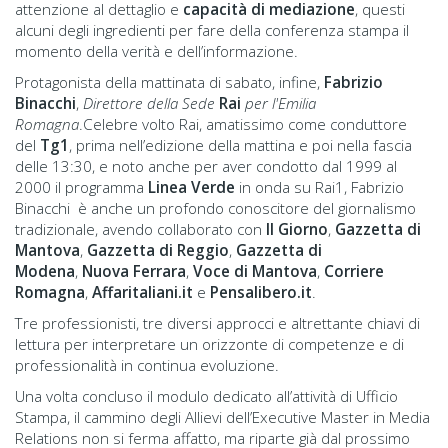
attenzione al dettaglio e
capacità di mediazione
, questi
alcuni degli ingredienti per fare della conferenza stampa il
momento della verità e dell’informazione.
Protagonista della mattinata di sabato, infine,
Fabrizio
Binacchi
,
Direttore della Sede
Rai
per l'Emilia
Romagna
.Celebre volto Rai, amatissimo come conduttore
del
Tg1
, prima nell’edizione della mattina e poi nella fascia
delle 13:30, e noto anche per aver condotto dal 1999 al
2000 il programma
Linea Verde
in onda su Rai1, Fabrizio
Binacchi è anche un profondo conoscitore del giornalismo
tradizionale, avendo collaborato con
Il Giorno
,
Gazzetta di
Mantova
,
Gazzetta di Reggio
,
Gazzetta di
Modena
,
Nuova Ferrara
,
Voce di Mantova
,
Corriere
Romagna
,
Affaritaliani.it
e
Pensalibero.it
.
Tre professionisti, tre diversi approcci e altrettante chiavi di
lettura per interpretare un orizzonte di competenze e di
professionalità in continua evoluzione.
Una volta concluso il modulo dedicato all’attività di Ufficio
Stampa, il cammino degli Allievi dell’Executive Master in Media
Relations non si ferma affatto, ma riparte già dal prossimo