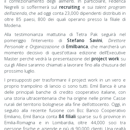
il confezionamento degli alimenti. In particolare, Federica
Negrelli si soffermerà sul
recruiting
e sui
talent program
dell’azienda
, che ad oggi conta 23,000 dipendenti distribuiti in
oltre 85 paesi, 800 dei quali operano presso la filiale di
Modena.
Alla testimonianza mattutina di Tetra Pak seguirà nel
pomeriggio l’intervento di
Stefano Savini
,
Direttore
Personale e Organizzazione
di
Emilbanca
, che marcherà un
momento decisivo di quest'ottava edizione dell’Executive
Master perché vedrà la presentazione del
project work
su
cui gli Allievi saranno chiamati a lavorare fino alla chiusura del
prossimo luglio.
I presupposti per trasformare il project work in un vero e
proprio trampolino di lancio ci sono tutti. Emil Banca è una
delle principali banche di credito cooperativo italiane, con
una storia ultracentenaria che ha origine nelle prime Casse
rurali del territorio bolognese alla fine dell’ottocento. Oggi, in
seguito alla recente fusione con Bcc Banco Cooperativo
Emiliano, Emil Banca conta
84 filiali
sparse su 6 province in
Emilia-Romagna e in Lombardia, oltre 44,000 soci tra
persone fisiche e aziende e più di 90,000 clienti. Una realtà