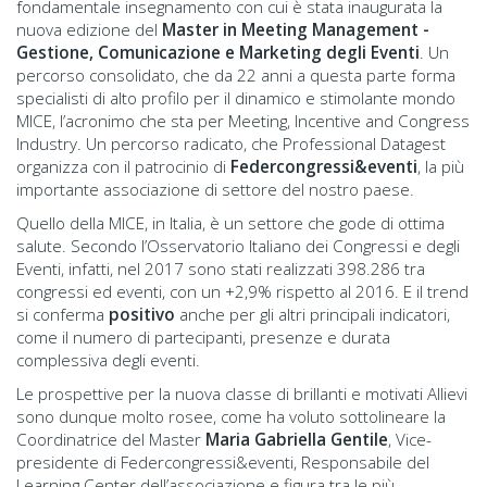
fondamentale insegnamento con cui è stata inaugurata la
nuova edizione del
Master in Meeting Management -
Gestione, Comunicazione e Marketing degli Eventi
. Un
percorso consolidato, che da 22 anni a questa parte forma
specialisti di alto profilo per il dinamico e stimolante mondo
MICE, l’acronimo che sta per Meeting, Incentive and Congress
Industry. Un percorso radicato, che Professional Datagest
organizza con il patrocinio di
Federcongressi&eventi
, la più
importante associazione di settore del nostro paese.
Quello della MICE, in Italia, è un settore che gode di ottima
salute. Secondo l’Osservatorio Italiano dei Congressi e degli
Eventi, infatti, nel 2017 sono stati realizzati 398.286 tra
congressi ed eventi, con un +2,9% rispetto al 2016. E il trend
si conferma
positivo
anche per gli altri principali indicatori,
come il numero di partecipanti, presenze e durata
complessiva degli eventi.
Le prospettive per la nuova classe di brillanti e motivati Allievi
sono dunque molto rosee, come ha voluto sottolineare la
Coordinatrice del Master
Maria Gabriella Gentile
, Vice-
presidente di Federcongressi&eventi, Responsabile del
Learning Center dell’associazione e figura tra le più