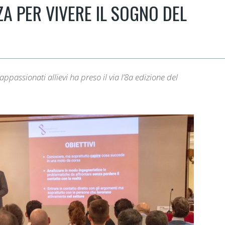
ZA PER VIVERE IL SOGNO DEL
assionati allievi ha preso il via l’8
a
edizione del