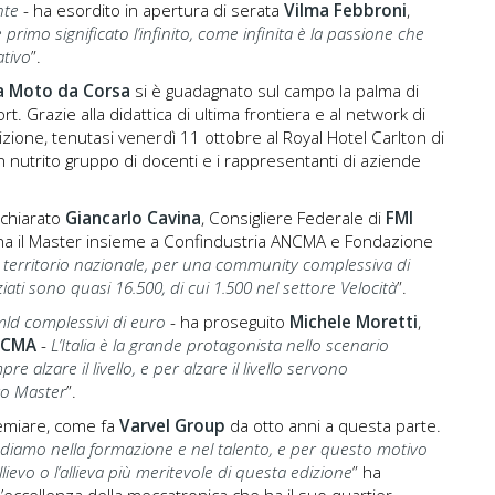
nte
- ha esordito in apertura di serata
Vilma Febbroni
,
rimo significato l’infinito, come infinita è la passione che
tivo
”.
la Moto da Corsa
si è guadagnato sul campo la palma di
Grazie alla didattica di ultima frontiera e al network di
zione, tenutasi venerdì 11 ottobre al Royal Hotel Carlton di
n nutrito gruppo di docenti e i rappresentanti di aziende
ichiarato
Giancarlo Cavina
, Consigliere Federale di
FMI
ina il Master insieme a Confindustria ANCMA e Fondazione
 territorio nazionale, per una community complessiva di
nziati sono quasi 16.500, di cui 1.500 nel settore Velocità
”.
mld complessivi di euro
- ha proseguito
Michele Moretti
,
NCMA
-
L’Italia è la grande protagonista nello scenario
 alzare il livello, e per alzare il livello servono
to Master
”.
remiare, come fa
Varvel Group
da otto anni a questa parte.
ediamo nella formazione e nel talento, e per questo motivo
lievo o l’allieva più meritevole di questa edizione
” ha