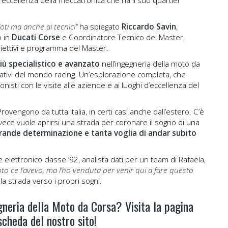
l’eccellenza della meccatronica che ha il suo quartier
loti ma anche ai tecnici”
ha spiegato
Riccardo Savin
,
o in
Ducati Corse
e Coordinatore Tecnico del Master,
biettivi e programma del Master.
ù specialistico e avanzato
nell’ingegneria della moto da
zzativi del mondo racing. Un’esplorazione completa, che
isti con le visite alle aziende e ai luoghi d’eccellenza del
rovengono da tutta Italia, in certi casi anche dall’estero. C’è
 invece vuole aprirsi una strada per coronare il sogno di una
rande determinazione e tanta voglia di andar subito
e elettronico classe ‘92, analista dati per un team di Rafaela,
to ce l’avevo, ma l’ho venduta per venir qui a fare questo
la strada verso i propri sogni.
gneria della Moto da Corsa? Visita la pagina
scheda del nostro sito!