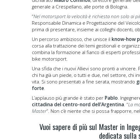
dichiarato
Mauro Cominoli
, direttore generale del
generale a Crespellano, alle porte di Bologna.
“
Nel motorsport la velocità è richiesta non solo ai pi
Responsabile Dinamica e Progettazione del Veicol
prima di presentare, insieme ai colleghi docenti, o
Un percorso ambizioso, che unisce il
know-how pi
corsa alla trattazione dei temi gestionali e organi
combina la formazione al fianco di esperti profession
bike motorsport.
Una sfida che i nuovi Allievi sono pronti a vincere. P
chi ha già un piede, o tutti e due, nel settore, chi
vita. Si sono presentati a fine serata, mostrando
g
forte
.
L’applauso più grande è stato per
Pablo
. Ingegner
cittadina del centro-nord dell’Argentina
. “
La mo
Master
”. Non c’è niente che si possa frapporre, nel
Vuoi sapere di più sul Master in Inge
dedicata sulla 