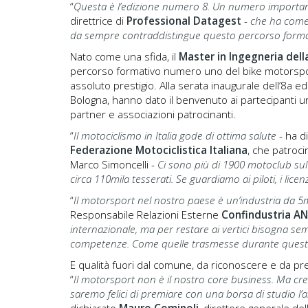
“
Questa è l’edizione numero 8. Un numero importa
direttrice di
Professional Datagest
-
che ha come p
da sempre contraddistingue questo percorso forma
Nato come una sfida, il
Master in Ingegneria del
percorso formativo numero uno del bike motorsport. 
assoluto prestigio. Alla serata inaugurale dell’8
a
edi
Bologna, hanno dato il benvenuto ai partecipanti u
partner e associazioni patrocinanti.
“
Il motociclismo in Italia gode di ottima salute
- ha d
Federazione Motociclistica Italiana
, che patroc
Marco Simoncelli -
Ci sono più di 1900 motoclub sul
circa 110mila tesserati. Se guardiamo ai piloti, i lice
“
Il motorsport nel nostro paese è un’industria da 5
Responsabile Relazioni Esterne
Confindustria A
internazionale, ma per restare ai vertici bisogna sempre
competenze. Come quelle trasmesse durante ques
E qualità fuori dal comune, da riconoscere e da p
“
Il motorsport non è il nostro core business. Ma cr
saremo felici di premiare con una borsa di studio l’al