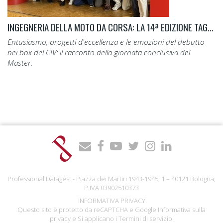
INGEGNERIA DELLA MOTO DA CORSA: LA 14ª EDIZIONE TAGLIA IL TRAGUARDO.
Entusiasmo, progetti d'eccellenza e le emozioni del debutto
nei box del CIV: il racconto della giornata conclusiva del
Master.
Professional Datagest - Piazza dei Martiri 1943-1945, 1 – 40121 Bologna,
P.IVA 03902510373
INFORMATIVA PRIVACY
Questo sito è protetto da reCAPTCHA e Google
Informativa sulla
privacy
e Si applicano i
Termini di servizio
.