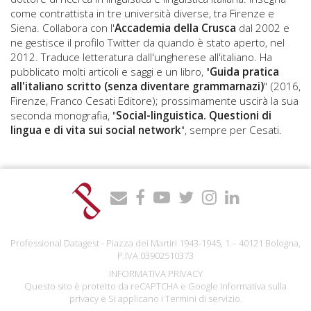
come contrattista in tre università diverse, tra Firenze e
Siena. Collabora con l'
Acc
ademia della Crusca
dal 2002 e
ne gestisce il profilo Twitter da quando è stato aperto, nel
2012. Traduce letteratura dall'ungherese all'italiano. Ha
pubblicato molti articoli e saggi e un libro, "
Guida pratica
all'italiano scritto (senza diventare grammarnazi)
" (2016,
Firenze, Franco Cesati Editore); prossimamente uscirà la sua
seconda monografia, "
Social-linguistica. Questioni di
lingua e di vita sui social network
", sempre per Cesati.
Professional Datagest - Piazza dei Martiri 1943-1945, 1 – 40121 Bologna,
P.IVA 03902510373
INFORMATIVA PRIVACY
Questo sito è protetto da reCAPTCHA e Google
Informativa sulla
privacy
e Si applicano i
Termini di servizio
.