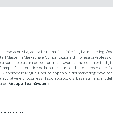
ese acquisita, adora il cinema, i gattini e il digital marketing. O
a il Master in Marketing e Comunicazione d'Impresa di Professiona
 sono solo alcuni dei settori in cui lavora come consulente digita
tampa. È sostenitrice della lotta culturale all’hate speech e nel “t
12 approda in Magilla, il pollice opponibile del marketing: dove co
de lavorative e di business. Il suo approccio si basa sul mind mode
à del
Gruppo TeamSystem.