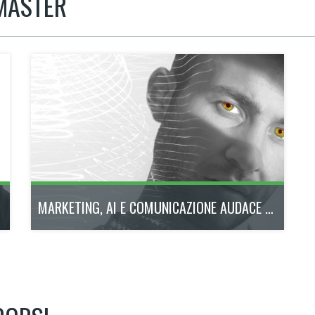
 MASTER
MARKETING, AI E COMUNICAZIONE AUDACE - 24° ED.
Un percorso formativo di alto profilo pensato per
rispondere alle sfide di un mercato in continua
evoluzione.
ottobre 2026 - maggio 2027
300h