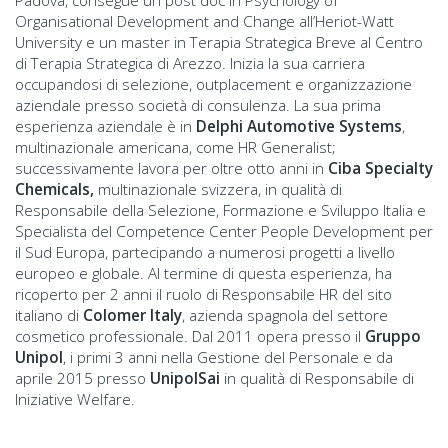
Padova, consegue un post doc in Psychology of
Organisational Development and Change all’Heriot-Watt
University e un master in Terapia Strategica Breve al Centro
di Terapia Strategica di Arezzo. Inizia la sua carriera
occupandosi di selezione, outplacement e organizzazione
aziendale presso società di consulenza. La sua prima
esperienza aziendale è in
Delphi Automotive Systems
,
multinazionale americana, come HR Generalist;
successivamente lavora per oltre otto anni in
Ciba Specialty
Chemicals,
multinazionale svizzera, in qualità di
Responsabile della Selezione, Formazione e Sviluppo Italia e
Specialista del Competence Center People Development per
il Sud Europa, partecipando a numerosi progetti a livello
europeo e globale. Al termine di questa esperienza, ha
ricoperto per 2 anni il ruolo di Responsabile HR del sito
italiano di
Colomer Italy
, azienda spagnola del settore
cosmetico professionale. Dal 2011 opera presso il
Gruppo
Unipol
, i primi 3 anni nella Gestione del Personale e da
aprile 2015 presso
UnipolSai
in qualità di Responsabile di
Iniziative Welfare.