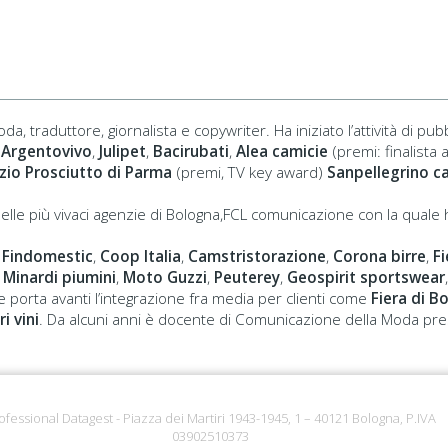
 traduttore, giornalista e copywriter. Ha iniziato l’attività di pub
Argentovivo
,
Julipet
,
Bacirubati
,
Alea camicie
(premi: finalista 
zio Prosciutto di Parma
(premi, TV key award)
Sanpellegrino c
delle più vivaci agenzie di Bologna,FCL comunicazione con la quale
,
Findomestic
,
Coop Italia
,
Camstristorazione
,
Corona birre
,
Fi
,
Minardi piumini
,
Moto Guzzi
,
Peuterey
,
Geospirit sportswear
porta avanti l’integrazione fra media per clienti come
Fiera di B
i vini
. Da alcuni anni è docente di Comunicazione della Moda pres
ofessional Datagest - Piazza dei Martiri 1943-1945, 1 – 40121 Bologna, P.IVA
03902510373