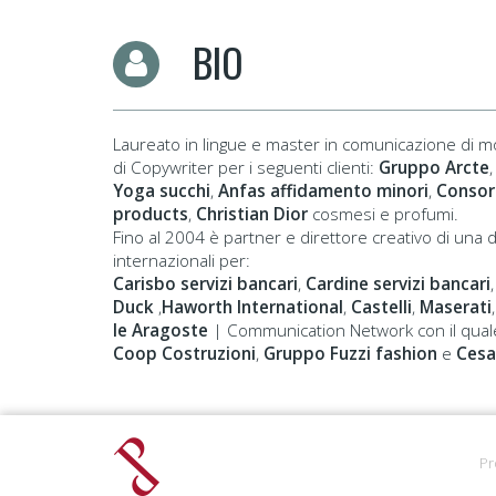
BIO
Laureato in lingue e master in comunicazione di moda,
di Copywriter per i seguenti clienti:
Gruppo Arcte
,
Yoga succhi
,
Anfas affidamento minori
,
Consor
products
,
Christian Dior
cosmesi e profumi.
Fino al 2004 è partner e direttore creativo di una 
internazionali per:
Carisbo servizi bancari
,
Cardine servizi bancari
Duck
,
Haworth International
,
Castelli
,
Maserati
le Aragoste
| Communication Network con il quale 
Coop Costruzioni
,
Gruppo Fuzzi fashion
e
Cesar
Pr