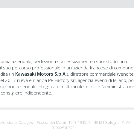
economia aziendale, perfeziona successivamente i suoi studi con u
 il suo percorso professionale in un’azienda francese di componen
dita (in
Kawasaki Motors S.p.A.
), direttore commerciale (vendit
Nel 2017 rileva e rilancia PR Factory srl, agenzia eventi di Milano,
cazione aziendale integrata e multicanale, di cui è l’amministrator
i consigliere indipendente.
ofessional Datagest - Piazza dei Martiri 1943-1945, 1 – 40121 Bologna, P.IVA
03902510373