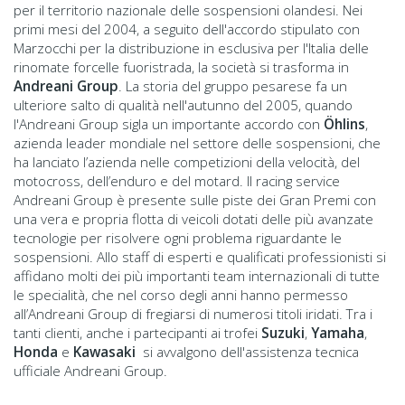
per il territorio nazionale delle sospensioni olandesi. Nei
primi mesi del 2004, a seguito dell'accordo stipulato con
Marzocchi per la distribuzione in esclusiva per l'Italia delle
rinomate forcelle fuoristrada, la società si trasforma in
Andreani Group
. La storia del gruppo pesarese fa un
ulteriore salto di qualità nell'autunno del 2005, quando
l'Andreani Group sigla un importante accordo con
Öhlins
,
azienda leader mondiale nel settore delle sospensioni, che
ha lanciato l’azienda nelle competizioni della velocità, del
motocross, dell’enduro e del motard. Il racing service
Andreani Group è presente sulle piste dei Gran Premi con
una vera e propria flotta di veicoli dotati delle più avanzate
tecnologie per risolvere ogni problema riguardante le
sospensioni. Allo staff di esperti e qualificati professionisti si
affidano molti dei più importanti team internazionali di tutte
le specialità, che nel corso degli anni hanno permesso
all’Andreani Group di fregiarsi di numerosi titoli iridati. Tra i
tanti clienti, anche i partecipanti ai trofei
Suzuki
,
Yamaha
,
Honda
e
Kawasaki
si avvalgono dell'assistenza tecnica
ufficiale Andreani Group.