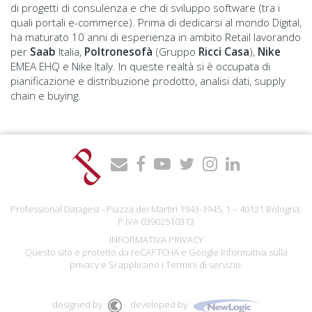
di progetti di consulenza e che di sviluppo software (tra i
quali portali e-commerce). Prima di dedicarsi al mondo Digital,
ha maturato 10 anni di esperienza in ambito Retail lavorando
per
Saab
Italia,
Poltronesofà
(Gruppo
Ricci Casa
),
Nike
EMEA EHQ e Nike Italy. In queste realtà si è occupata di
pianificazione e distribuzione prodotto, analisi dati, supply
chain e buying.
Professional Datagest - Piazza dei Martiri 1943-1945, 1 – 40121 Bologna,
P.IVA 03902510373
INFORMATIVA PRIVACY
Questo sito è protetto da reCAPTCHA e Google
Informativa sulla
privacy
e Si applicano i
Termini di servizio
.
designed by
developed by